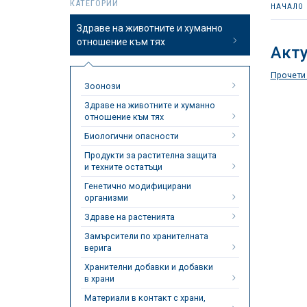
КАТЕГОРИИ
НАЧАЛО
Здраве на животните и хуманно
отношение към тях
Акту
Прочети
Зоонози
Здраве на животните и хуманно
отношение към тях
Биологични опасности
Продукти за растителна защита
и техните остатъци
Генетично модифицирани
организми
Здраве на растенията
Замърсители по хранителната
верига
Хранителни добавки и добавки
в храни
Материали в контакт с храни,