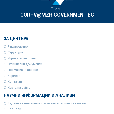
E-MAIL
CORHV@MZH.GOVERNMENT.BG
ЗА ЦЕНТЪРА
Ръководство
Структура
Управителен съвет
Официални документи
Нормативни актове
Кариери
Контакти
Карта на сайта
НАУЧНИ ИНФОРМАЦИИ И АНАЛИЗИ
Здраве на животните и хуманно отношение към тях
Зоонози