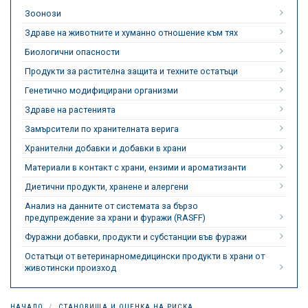
Зоонози
Здраве на животните и хуманно отношение към тях
Биологични опасности
Продукти за растителна защита и техните остатъци
Генетично модифицирани организми
Здраве на растенията
Замърсители по хранителната верига
Хранителни добавки и добавки в храни
Материали в контакт с храни, ензими и ароматизанти
Диетични продукти, хранене и алергени
Анализ на данните от системата за бързо
предупреждение за храни и фуражи (RASFF)
Фуражни добавки, продукти и субстанции във фуражи
Остатъци от ветеринарномедицински продукти в храни от
животински произход
НАЧАЛО
СТАНОВИЩА И ОЦЕНКА НА РИСКА