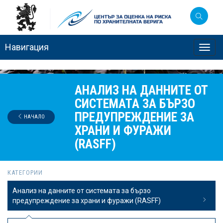
Навигация
Toggl
navig
АНАЛИЗ НА ДАННИТЕ ОТ
СИСТЕМАТА ЗА БЪРЗО
ПРЕДУПРЕЖДЕНИЕ ЗА
НАЧАЛО
ХРАНИ И ФУРАЖИ
(RASFF)
КАТЕГОРИИ
Анализ на данните от системата за бързо
предупреждение за храни и фуражи (RASFF)