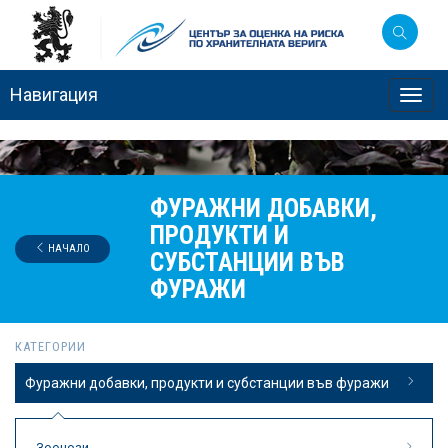
Навигация
Toggl
navig
ФУРАЖНИ ДОБАВКИ,
ПРОДУКТИ И
НАЧАЛО
СУБСТАНЦИИ ВЪВ
ФУРАЖИ
КАТЕГОРИИ
Фуражни добавки, продукти и субстанции във фуражи
Зоонози