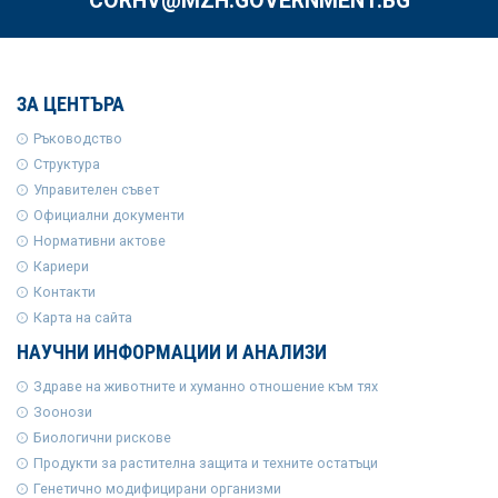
CORHV@MZH.GOVERNMENT.BG
ЗА ЦЕНТЪРА
Ръководство
Структура
Управителен съвет
Официални документи
Нормативни актове
Кариери
Контакти
Карта на сайта
НАУЧНИ ИНФОРМАЦИИ И АНАЛИЗИ
Здраве на животните и хуманно отношение към тях
Зоонози
Биологични рискове
Продукти за растителна защита и техните остатъци
Генетично модифицирани организми