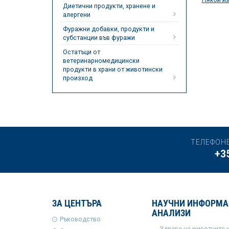
Диетични продукти, хранене и
алергени
Фуражни добавки, продукти и
субстанции във фуражи
Остатъци от
ветеринарномедицински
продукти в храни от животински
произход
ТЕЛЕФОН
+3
ЗА ЦЕНТЪРА
НАУЧНИ ИНФОРМА
АНАЛИЗИ
Ръководство
Здраве на животните 