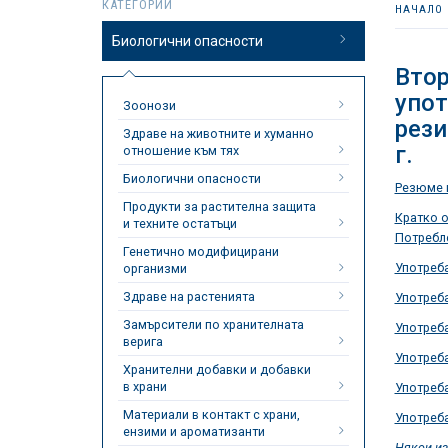
КАТЕГОРИИ
НАЧАЛО
Биологични опасности
Втор
упот
Зоонози
рези
Здраве на животните и хуманно
г.
отношение към тях
Биологични опасности
Резюме н
Продукти за растителна защита
Кратко о
и техните остатъци
Потребле
Генетично модифицирани
Употреба
организми
Здраве на растенията
Употреба
Замърсители по хранителната
Употреба
верига
Употреба
Хранителни добавки и добавки
в храни
Употреба
Материали в контакт с храни,
Употреба
ензими и ароматизанти
Някои из