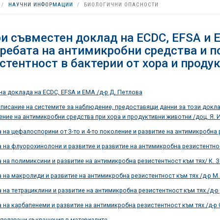
НАУЧНИ ИНФОРМАЦИИ
БИОЛОГИЧНИ ОПАСНОСТИ
и съвместен доклад на ECDC, EFSA и E
ребата на антимикробни средства и п
стентност в бактерии от хора и проду
а доклада на ECDC, EFSA и EMA /д-р Д. Петлова
писание на системите за наблюдение, предоставящи данни за този докл
ние на антимикробни средства при хора и продуктивни животни /доц. Я. 
 на цефалоспорини от 3-то и 4-то поколение и развитие на антимикробна 
 на флуорохинолони и развитие и развитие на антимикробна резистентност
 на полимиксини и развитие на антимикробна резистентност към тях/ К. 
 на макролиди и развитие на антимикробна резистентност към тях /д-р М
 на тетрациклини и развитие на антимикробна резистентност към тях./д-р
 на карбапенеми и развитие на антимикробна резистентност към тях /д-р 
ползвани съкращения в материалите