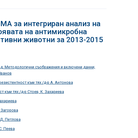
MA за интегриран анализ на
оявата на антимикробна
ктивни животни за 2013-2015
ад; Методологични съображения и включени данни;
Иванов
резистентност към тях /д-р А. Антонова
 към тях /д-р Стоев, К. Захариева
Захариева
. Загорова
 Д. Петлова
С. Пеева