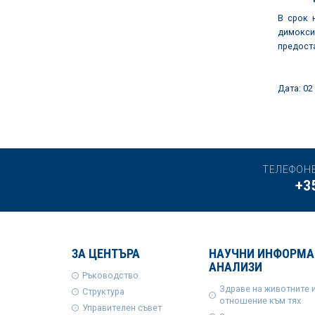
В срок 
димокси
предоста
Дата:
ТЕЛЕФОН
+3
ЗА ЦЕНТЪРА
НАУЧНИ ИНФОРМА
АНАЛИЗИ
Ръководство
Здраве на животните 
Структура
отношение към тях
Управителен съвет