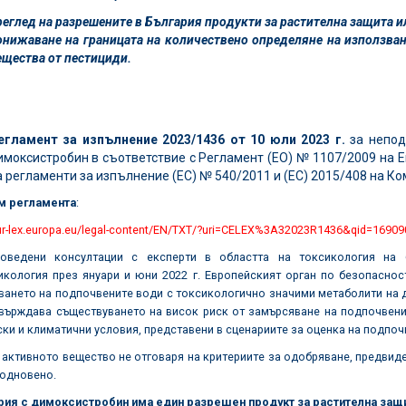
реглед на разрешените в България продукти за растителна защита и
онижаване на границата на количествено определяне на използва
ещества от пестициди.
егламент за изпълнение 2023/1436 от 10 юли
2023 г.
за непод
имоксистробин в съответствие с Регламент (ЕО) № 1107/2009 на 
а регламенти за изпълнение (ЕС) № 540/2011 и (ЕС) 2015/408 на Ко
м регламента
:
eur-lex.europa.eu/legal-content/EN/TXT/?uri=CELEX%3A32023R1436&qid=1690
оведени консултации с експерти в областта на токсикология на 
икология през януари и юни 2022 г. Европейският орган по безопаснос
ването на подпочвените води с токсикологично значими метаболити на 
отвърждава съществуването на висок риск от замърсяване на подпочвен
ки и климатични условия, представени в сценариите за оценка на подпоч
 активното вещество не отговаря на критериите за одобряване, предвиде
подновено.
рия с димоксистробин има един разрешен продукт за растителна защи