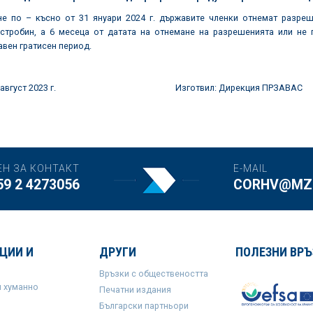
не по – късно от 31 януари 2024 г. държавите членки отнемат разре
стробин, а 6 месеца от датата на отнемане на разрешенията или не 
вен гратисен период.
 02 август 2023 г. Изготвил: Дирекция ПРЗАВАС
ЕН ЗА КОНТАКТ
E-MAIL
59 2 4273056
CORHV@MZH
ЦИИ И
ДРУГИ
ПОЛЕЗНИ ВРЪ
Връзки с обществеността
и хуманно
Печатни издания
Български партньори