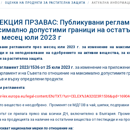
ОЦЕНКА НА ПРОДУКТИ ЗА РАСТИТЕЛНА ЗАЩИТА
АКТУАЛНА ИНФОРМАЦ
ЕКЦИЯ ПРЗАВАС: Публикувани регламе
имално допустими граници на остатъ
 месец юли 2023 г
вани регламенти през месец юли 2023 г. за изменение на максим
ди
и за неподновяване на одобрението на активни вещества, за к
и за растителна защита.
егламент 2023/1536 от 25
юли
2023
г.
за изменение на приложение
арламент и на Съвета по отношение на максимално допустимите г
ъв и върху определени продукти.
м регламента
:
eur-lex.europa.eu/legal-content/EN/TXT/?uri=CELEX%3A32023R1536&qid=1690
о вещество е неодобрено. Променят се МДГОВ в чай, шипки, подправки 
нтът се прилага пряко във всички ДЧ, включително в България. Пром
 на продукцията за наличие на остатъчни вещества от пестициди и на про
искват национални мерки по отношение на: