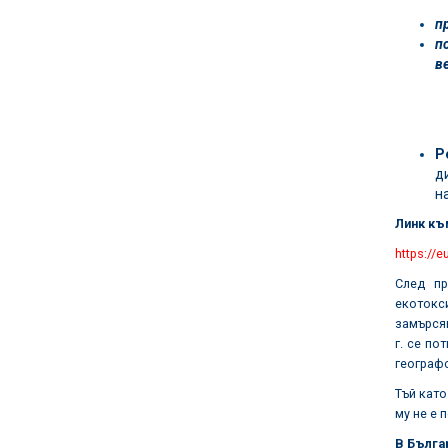
п
п
в
Р
д
н
Линк къ
https://
След пр
екотокс
замърся
г. се п
географс
Тъй като
му не е 
В Бълга