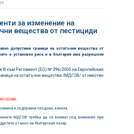
ИЯ
нти за изменение на
чни вещества от пестициди
ално допустими граници на остатъчни вещества от
оито е установен риск и в България има разрешени
 III към Регламент (ЕО) № 396/2005 на Европейския
раници на остатъчни вещества /МДГОВ/ от никотин
440102686
семена и подправки плодове, канела.
енените МДГОВ трябва да се вземат под внимание при
дуктите от внос на българския пазар.