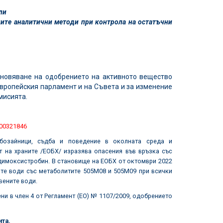
ли
ните аналитични методи при контрола на остатъчни
новяване на одобрението на активното вещество
Европейския парламент и на Съвета и за изменение
мисията.
900321846
бозайници, съдба и поведение в околната среда и
т на храните /ЕОБХ/ изразява опасения във връзка със
димоксистробин. В становище на ЕОБХ от октомври 2022
ите води със метаболитите 505M08 и 505M09 при всички
вените води.
ни в член 4 от Регламент (ЕО) № 1107/2009, одобрението
та.