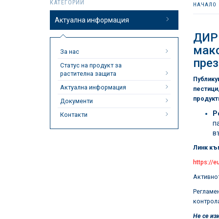
КАТЕГОРИИ
НАЧАЛО
Актуална информация
ДИР
макс
За нас
през
Статус на продукт за
растителна защита
Публику
Актуална информация
пестици
продукт
Документи
Р
Контакти
п
в
Линк къ
https://
Активнот
Регламе
контрола
Не се из