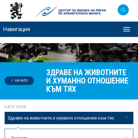
Навигация
Toggl
navig
ЗДРАВЕ НА ЖИВОТНИТЕ
И ХУМАННО ОТНОШЕНИЕ
НАЧАЛО
КЪМ ТЯХ
КАТЕГОРИИ
Здраве на животните и хуманно отношение към тях
Зоонози