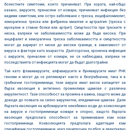
болестните симптоми, които причиняват. При хората, най-общо
казано, вирусите, пренасяни от комари, причиняват инфекция без
видими симптоми, или остро заболяване с треска, енцефаломиелит,
хеморагична треска или фебрилна миалгия и артралгия (треска с
мускулни и ставни болки или артрит). Смъртността при треските е
ниска, въпреки че заболеваемостта може да бъде висока. При
енцефалит и хеморагична треска заболеваемостта и смъртността
могат да варират от ниски до високи граници, в зависимост от
вируса и фактори като възрастта. Дългосрочна, хронична инфекция
с вирусите, пренасяни от комари, не се наблюдава, въпреки че
последствията от инфекцията могат да бъдат дълготрайни.
Тъй като флавивирусите, алфавирусите и бунявирусите имат РНК
геноми и могат да се репликират както в безгръбначни, така и в
гръбначни гостоприемници, тези вируси имат висок капацитет за
бърза еволюция в антигенно променливи щамове с различна
вирулентност. Тази способност за промяна е важна, защото може да
доведе до появата на силно вирулентни, епидемични щамове. Дали
бързата еволюция на арбовирусите неизбежно води до коеволюция
на вируси и гостоприемници комари е спорно, защото бързата
еволюция предполага способност за преминаване към нови
гостоприемници. Коеволюцията предполага адаптация към
специфични гостоприемници чрез реципрочен подбор и евентуално