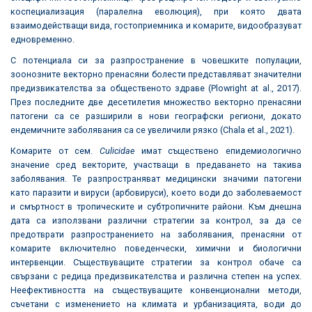
коспециализация (паралелна еволюция), при която двата
взаимодействащи вида, гостоприемника и комарите, видообразуват
едновременно.
С потенциала си за разпространение в човешките популации,
зоонозните векторно пренасяни болести представляват значителни
предизвикателства за общественото здраве (Plowright at al., 2017).
През последните две десетилетия множество векторно пренасяни
патогени са се разширили в нови географски региони, докато
ендемичните заболявания са се увеличили рязко (Chala et al., 2021).
Комарите от сем.
Culicidae
имат съществено епидемиологично
значение сред векторите, участващи в предаването на такива
заболявания. Те разпространяват медицински значими патогени
като паразити и вируси (арбовируси), което води до заболеваемост
и смъртност в тропическите и субтропичните райони. Към днешна
дата са използвани различни стратегии за контрол, за да се
предотврати разпространението на заболявания, пренасяни от
комарите включително поведенчески, химични и биологични
интервенции. Съществуващите стратегии за контрол обаче са
свързани с редица предизвикателства и различна степен на успех.
Неефективността на съществуващите конвенционални методи,
съчетани с изменението на климата и урбанизацията, води до