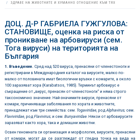
ЗДРАВЕ НА ЖИВОТНИТЕ И ХУМАННО ОТНОШЕНИЕ КЪМ ТЯХ
ДОЦ. Д-Р ГАБРИЕЛА ГУЖГУЛОВА:
СТАНОВИЩЕ, оценка на риска от
проникване на арбовируси (сем.
Тога вируси) на територията на
България
1. Въведение.
Сред над 520 вируса, пренасяни от членестоноги и
регистрирани в Международния каталог на вирусите, малко по-
малко от половината имат биологични връзки с комарите, а около
100 заразяват хора (Karabatsos, 1985). Терминът арбовирус е
съкращение от „вирус, пренасян от членестоноги“ и няма строго
таксономично значение. Най-значимите вируси, пренасяни от
комари, причиняващи заболявания по хората и животните,
принадлежат към три семейства: сем.
Togaviridae
, род
Alphavirus;
сем.
Flaviviridae
, род
Flavivirus
; и сем.
Bunyaviridae
. Някои от арбовирусите
заразяват както хора, така и домашни животни.
Освен геномната си организация и морфология, вирусите, пренасяни
от комари, могат да се разглеждат от гледна точка на вида на