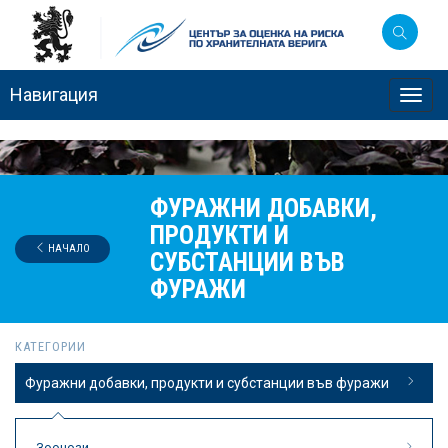
Навигация
Toggl
navig
ФУРАЖНИ ДОБАВКИ,
ПРОДУКТИ И
НАЧАЛО
СУБСТАНЦИИ ВЪВ
ФУРАЖИ
КАТЕГОРИИ
Фуражни добавки, продукти и субстанции във фуражи
Зоонози