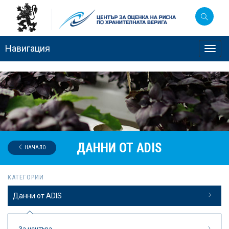
Навигация
Toggl
navig
ДАННИ ОТ ADIS
НАЧАЛО
КАТЕГОРИИ
Данни от ADIS
За центъра