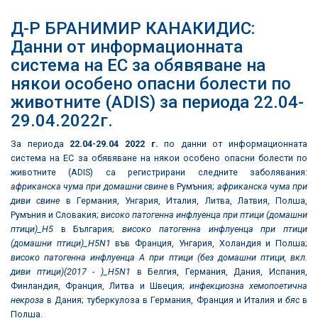
Д-Р БРАНИМИР КАНАКИДИС:
Данни от информационната
система на ЕС за обявяване на
някои особено опасни болести по
животните (ADIS) за периода 22.04-
29.04.2022г.
За периода
22.04
-29.0
4
2022
г.
по данни от информационната
система на ЕС за обявяване на някои особено опасни болести по
животните (ADIS) са регистрирани следните заболявания:
африканска чума при домашни свине
в Румъния;
африканска чума при
диви свине
в Германия, Унгария, Италия, Литва, Латвия, Полша,
Румъния и Словакия;
високо патогенна инфлуенца при птици (домашни
птици)_
H5
в България;
високо патогенна инфлуенца при птици
(домашни птици)_
H5N1
във Франция, Унгария, Холандия и Полша;
високо патогенна инфлуенца А при птици (без домашни птици, вкл.
диви птици)(2017 - )_
H5N1
в Белгия, Германия, Дания, Испания,
Финландия, Франция, Литва и Швеция;
инфекциозна хемопоетична
некроза
в Дания; туберкулоза в Германия, Франция и Италия и
бяс
в
Полша.