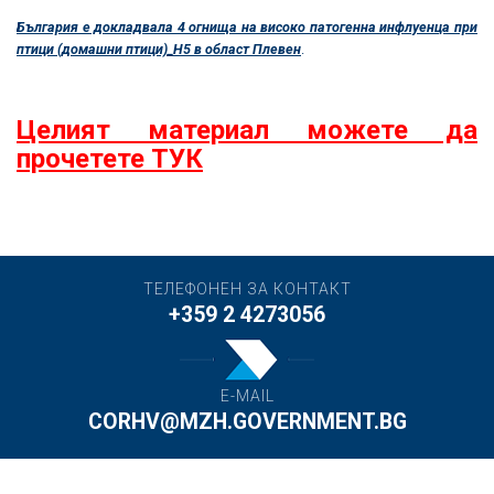
България е докладвала 4 огнища на високо патогенна инфлуенца при
птици (домашни птици)_Н5 в област Плевен
.
Целият материал можете да
прочетете ТУК
ТЕЛЕФОНЕН ЗА КОНТАКТ
+359 2 4273056
E-MAIL
CORHV@MZH.GOVERNMENT.BG