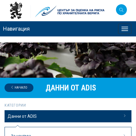
Навигация
Toggl
navig
ДАННИ ОТ ADIS
НАЧАЛО
КАТЕГОРИИ
Данни от ADIS
За центъра