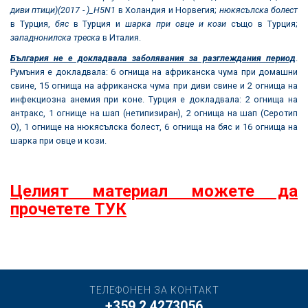
диви птици)(2017 - )_Н5
N1
в Холандия и Норвегия;
нюкясълска болест
в Турция,
бяс
в Турция и
шарка при овце и кози
също в Турция;
западнонилска треска
в Италия.
България не е докладвала заболявания за разглеждания период
.
Румъния е докладвала: 6 огнища на африканска чума при домашни
свине, 15 огнища на африканска чума при диви свине и 2 огнища на
инфекциозна анемия при коне. Турция е докладвала: 2 огнища на
антракс, 1 огнище на шап (нетипизиран), 2 огнища на шап (Серотип
О), 1 огнище на нюкясълска болест, 6 огнища на бяс и 16 огнища на
шарка при овце и кози.
Целият материал можете да
прочетете ТУК
ТЕЛЕФОНЕН ЗА КОНТАКТ
+359 2 4273056