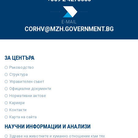
E-MAIL
CORHV@MZH.GOVERNMENT.BG
ЗА ЦЕНТЪРА
Ръководство
Структура
Управителен съвет
Официални документи
Нормативни актове
Кариери
Контакти
Карта на сайта
НАУЧНИ ИНФОРМАЦИИ И АНАЛИЗИ
Здраве на животните и хуманно отношение към тях