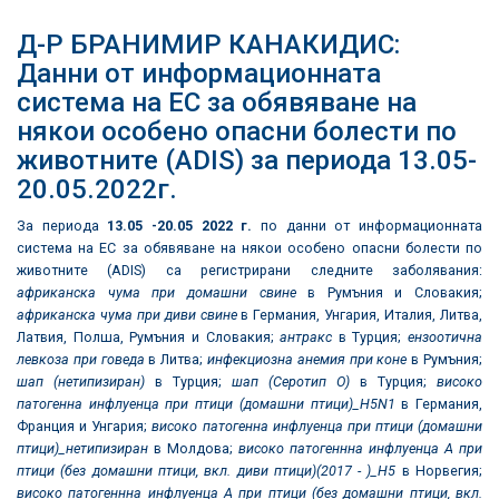
Д-Р БРАНИМИР КАНАКИДИС:
Данни от информационната
система на ЕС за обявяване на
някои особено опасни болести по
животните (ADIS) за периода 13.05-
20.05.2022г.
За периода
13.05
-20.05 2022
г.
по данни от информационната
система на ЕС за обявяване на някои особено опасни болести по
животните (ADIS) са регистрирани следните заболявания:
африканска чума при домашни свине
в Румъния и Словакия;
африканска чума при диви свине
в Германия, Унгария, Италия, Литва,
Латвия, Полша, Румъния и Словакия;
антракс
в Турция;
ензоотична
левкоза при говеда
в Литва;
инфекциозна анемия при коне
в Румъния;
шап (нетипизиран)
в Турция;
шап (Серотип О)
в Турция;
високо
патогенна инфлуенца при птици (домашни птици)_
H5N1
в Германия,
Франция и Унгария;
високо патогенна инфлуенца при птици (домашни
птици)_нетипизиран
в Молдова;
високо патогеннна инфлуенца А при
птици (без домашни птици, вкл. диви птици)(2017 - )_Н5
в Норвегия;
високо патогеннна инфлуенца А при птици (без домашни птици, вкл.