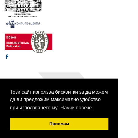
Този сайт използва бисквитки за да можем
© 2003-2026 CORHV
Всички права запазени.
да ви предложим максимално удобство
при използването му.
Научи повече
Приемам