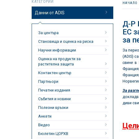
КАТЕГОРИИ
НАЧАЛО
Данни от ADIS
Д-Р
ЕС з
За центъра
за п
Становища и оценка на риска
Научни информации
За пери
(ADIS) с
Оценка на продукти за
свине
в 
растителна защита
Франци
Контактен център
Франция,
Норвеги
Партньори
Печатни издания
За разгл
докладв
Събития и новини
диви сви
Полезни връзки
Анкети
Цели
Видео
Бюлетин ЦОРХВ