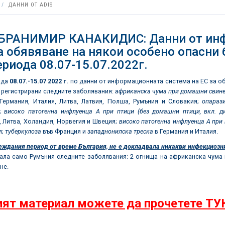
ДАННИ ОТ ADIS
 БРАНИМИР КАНАКИДИС: Данни от инф
а обявяване на някои особено опасни 
ериода 08.07-15.07.2022г.
ода
08.07.
-15.07 2022
г.
по данни от информационната система на ЕС за о
а регистрирани следните заболявания:
африканска чума при домашни свин
Германия, Италия, Литва, Латвия, Полша, Румъния и Словакия;
опараз
я;
високо патогенна инфлуенца А при птици (без домашни птици, вкл. ди
 Литва, Холандия, Норвегия и Швеция;
високо патогенна инфлуенца А при п
я;
туберкулоза
във Франция и
западнонилска треска
в Германия и Италия.
еждания период от време България, не е докладвала никакви инфекциозн
ала само Румъния следните заболявания: 2 огнища на африканска чума
не.
ят материал можете да прочетете ТУ