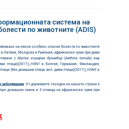
ормационната система на
болести по животните (ADIS)
бявяване на някои особено опасни болести по животните
е
в Латвия, Молдова и Румъния;
африканска чума при диви
итяване с Малък кошерен бръмбър (
Aethina tumida
)
във
ви птици)(2017-)_
H5N1
в Белгия, Германия, Финландия,
тици (без домашни птици, вкл. диви птици)(2017-)_
H5N5
в
и заболявания
. От държавите съседки на нашата страна е
 при домашни свине и 5 огнища на африканска чума при
К