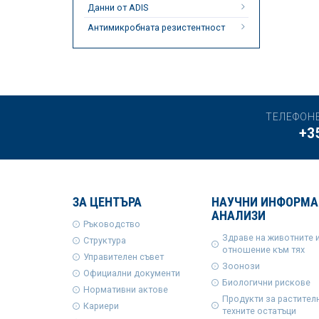
Данни от ADIS
Антимикробната резистентност
ТЕЛЕФОН
+3
ЗА ЦЕНТЪРА
НАУЧНИ ИНФОРМА
АНАЛИЗИ
Ръководство
Здраве на животните 
Структура
отношение към тях
Управителен съвет
Зоонози
Официални документи
Биологични рискове
Нормативни актове
Продукти за растител
Кариери
техните остатъци