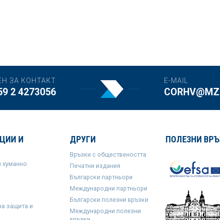
ЕН ЗА КОНТАКТ
E-MAIL
59 2 4273056
CORHV@MZH
ЦИИ И
ДРУГИ
ПОЛЕЗНИ ВРЪ
Връзки с обществеността
и хуманно
Печатни издания
Български партньори
Международни партньори
Български полезни връзки
на защита и
Международни полезни
връзки