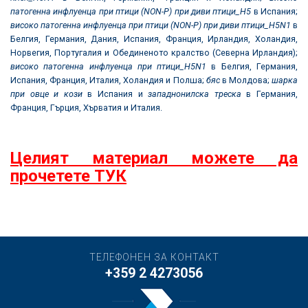
патогенна инфлуенца при птици (
NON-P)
при диви птици_
H5
в Испания;
високо патогенна инфлуенца при птици (
NON-P)
при диви птици_
H5N1
в
Белгия, Германия, Дания, Испания, Франция, Ирландия, Холандия,
Норвегия, Португалия и Обединеното кралство (Северна Ирландия);
високо патогенна инфлуенца при птици_
H5N1
в Белгия, Германия,
Испания, Франция, Италия, Холандия и Полша;
бяс
в Молдова;
шарка
при овце и кози
в Испания и
западнонилска треска
в Германия,
Франция, Гърция, Хърватия и Италия.
Целият материал можете да
прочетете ТУК
ТЕЛЕФОНЕН ЗА КОНТАКТ
+359 2 4273056