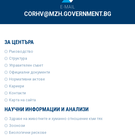
E-MAIL
CORHV@MZH.GOVERNMENT.BG
ЗА ЦЕНТЪРА
Ръководство
Структура
Управителен съвет
Официални документи
Нормативни актове
Кариери
Контакти
Карта на сайта
НАУЧНИ ИНФОРМАЦИИ И АНАЛИЗИ
Здраве на животните и хуманно отношение към тях
Зоонози
Биологични рискове