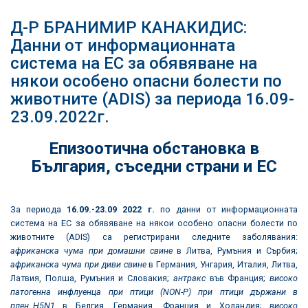
Д-Р БРАНИМИР КАНАКИДИС:
Данни от информационната
система на ЕС за обявяване на
някои особено опасни болести по
животните (ADIS) за периода 16.09-
23.09.2022г.
Епизоотична обстановка в
България
,
съседни страни и ЕС
За периода
16.09.
-23.09 2022
г.
по данни от информационната
система на ЕС за обявяване на някои особено опасни болести по
животните (ADIS) са регистрирани следните заболявания:
африканска чума при домашни свине
в Литва, Румъния и Сърбия;
африканска чума при диви свине
в Германия, Унгария, Италия, Литва,
Латвия, Полша, Румъния и Словакия;
антракс
във Франция;
високо
патогенна инфлуенца при птици (
NON-P
)
при птици държани в
плен_
H5N1
в Белгия, Германия, Франция и Холандия;
високо