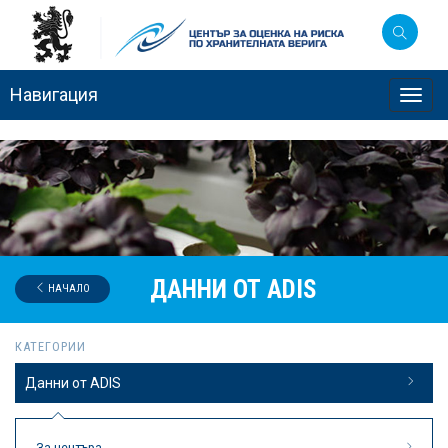
Навигация
Toggl
navig
ДАННИ ОТ ADIS
НАЧАЛО
КАТЕГОРИИ
Данни от ADIS
За центъра