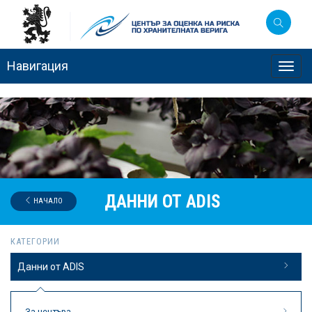
Навигация
Toggl
navig
ДАННИ ОТ ADIS
НАЧАЛО
КАТЕГОРИИ
Данни от ADIS
За центъра