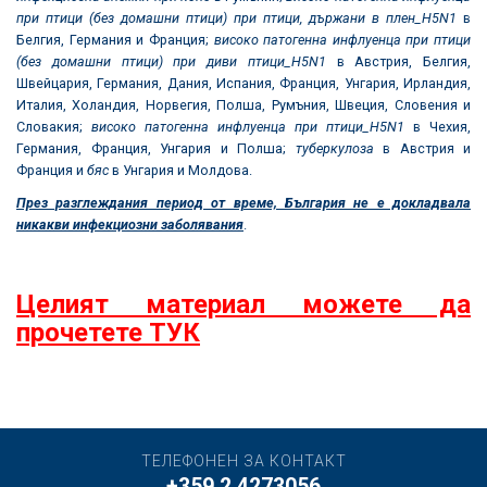
при птици (без домашни птици) при птици, държани в плен_
H5N1
в
Белгия, Германия и Франция;
високо патогенна инфлуенца при птици
(без домашни птици) при диви птици_
H5N1
в Австрия, Белгия,
Швейцария, Германия, Дания, Испания, Франция, Унгария, Ирландия,
Италия, Холандия, Норвегия, Полша, Румъния, Швеция, Словения и
Словакия;
високо патогенна инфлуенца при птици_
H5N1
в Чехия,
Германия, Франция, Унгария и Полша;
туберкулоза
в Австрия и
Франция и
бяс
в Унгария и Молдова.
През разглеждания период от време, България не е докладвала
никакви инфекциозни заболявания
.
Целият материал можете да
прочетете ТУК
ТЕЛЕФОНЕН ЗА КОНТАКТ
+359 2 4273056