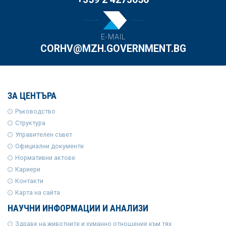
E-MAIL
CORHV@MZH.GOVERNMENT.BG
ЗА ЦЕНТЪРА
Ръководство
Структура
Управителен съвет
Официални документи
Нормативни актове
Кариери
Контакти
Карта на сайта
НАУЧНИ ИНФОРМАЦИИ И АНАЛИЗИ
Здраве на животните и хуманно отношение към тях