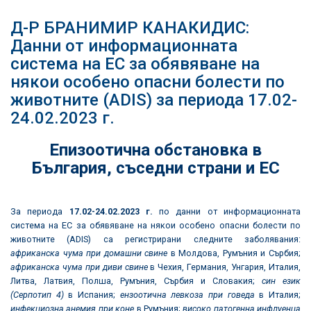
Д-Р БРАНИМИР КАНАКИДИС:
Данни от информационната
система на ЕС за обявяване на
някои особено опасни болести по
животните (ADIS) за периода 17.02-
24.02.2023 г.
Епизоотична обстановка в
България
,
съседни страни и ЕС
За периода
17.02
-24.02.2023
г.
по данни от информационната
система на ЕС за обявяване на някои особено опасни болести по
животните (ADIS) са регистрирани следните заболявания:
африканска чума при домашни свине
в Молдова, Румъния и Сърбия;
африканска чума при диви свине
в Чехия, Германия, Унгария, Италия,
Литва, Латвия, Полша, Румъния, Сърбия и Словакия;
син език
(Серпотип 4)
в Испания;
ензоотична левкоза при говеда
в Италия;
инфекциозна анемия при коне
в Румъния;
високо патогенна инфлуенца