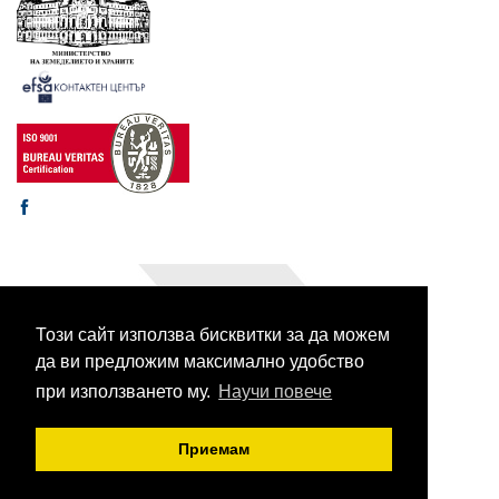
Този сайт използва бисквитки за да можем
© 2003-2026 CORHV
Всички права запазени.
да ви предложим максимално удобство
при използването му.
Научи повече
Приемам