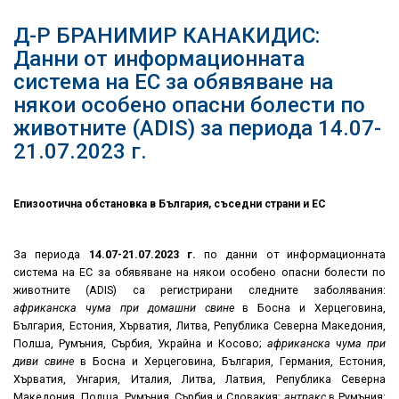
Д-Р БРАНИМИР КАНАКИДИС:
Данни от информационната
система на ЕС за обявяване на
някои особено опасни болести по
животните (ADIS) за периода 14.07-
21.07.2023 г.
Епизоотична обстановка в България, съседни страни и ЕС
За периода
14.07
-21.07.2023
г.
по данни от информационната
система на ЕС за обявяване на някои особено опасни болести по
животните (ADIS) са регистрирани следните заболявания:
африканска чума при домашни свине
в Босна и Херцеговина,
България, Естония, Хърватия, Литва, Република Северна Македония,
Полша, Румъния, Сърбия, Украйна и Косово;
африканска чума при
диви свине
в Босна и Херцеговина, България, Германия, Естония,
Хърватия, Унгария, Италия, Литва, Латвия, Република Северна
Македония, Полша, Румъния, Сърбия и Словакия;
антракс
в Румъния;