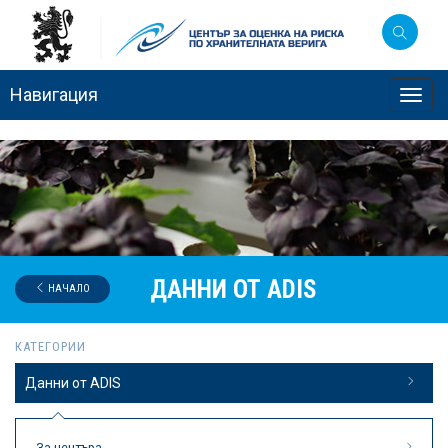
Навигация
Toggl
navig
ДАННИ ОТ ADIS
НАЧАЛО
КАТЕГОРИИ
Данни от ADIS
За центъра