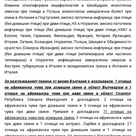
бовинна спонгиформна енцефалопатия
в Швейцария;
ензоотична
левкоза при говеда
в Полша;
епизоотична хеморагична болест при
елени
в Испания и Португалия;
високо патогенна инфлуенца при птици
(без домашни птици) при диви птици_
H5
в Норвегия;
високо патогенна
инфлуенца при птици (без домашни птици) при диви птици_
H5N1
в
Белгия, Чехия, Германия, Финландия, Франция, Унгария, Ирландия,
Италия, Латвия, Холандия, Норвегия, Полша, Швеция и Обединеното
кралство (Северна Ирландия);
високо патогенна инфлуенца при птици
(без домашни птици) при диви птици (нетипизирана или частично
типизирана)
в Норвегия;
инфекциозна хеморагична некроза
в
Австрия;
туберкулоза
в Италия и
западнонилска треска
в Испания и
Италия.
За разглежданият период от време България е докладвала: 1 огнище
на африканска чума при домашни свине в област Вълчедръм и 1
огнище на африканска чума при диви свине в област Созопол
.
Република Северна Македония е докладвала: 2 огнища на
африканска чума при домашни свине и 5 огнища на африканска
чума при диви свине. Румъния е докладвала:
71 огнища на
африканска чума при домашни свине
, 3 огнища на африканска чума
при диви свине и 1 огнище на антракс. Сърбия е докладвала: 27
огнища на африканска чума при домашни свине и 1 огнище на
африканска чума при диви свине. От държавите в Европейския съюз