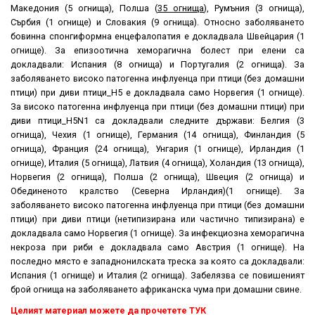
Македония (5 огнища), Полша (
35 огнища
), Румъния (3 огнища),
Сърбия (1 огнище) и Словакия (9 огнища). Относно заболяването
бовинна спонгиформна енцефалопатия е докладвала Швейцария (1
огнище). За епизоотична хеморагична болест при елени са
докладвали: Испания (8 огнища) и Португалия (2 огнища). За
заболяването високо патогенна инфлуенца при птици (без домашни
птици) при диви птици_H5 е докладвала само Норвегия (1 огнище).
За високо патогенна инфлуенца при птици (без домашни птици) при
диви птици_H5N1 са докладвали следните държави: Белгия (3
огнища), Чехия (1 огнище), Германия (14 огнища), Финландия (5
огнища), Франция (24 огнища), Унгария (1 огнище), Ирландия (1
огнище), Италия (5 огнища), Латвия (4 огнища), Холандия (13 огнища),
Норвегия (2 огнища), Полша (2 огнища), Швеция (2 огнища) и
Обединеното кралство (Северна Ирландия)(1 огнище). За
заболяването високо патогенна инфлуенца при птици (без домашни
птици) при диви птици (нетипизирана или частично типизирана) е
докладвала само Норвегия (1 огнище). За инфекциозна хеморагична
некроза при риби е докладвала само Австрия (1 огнище). На
последно място е западнонилската треска за която са докладвали:
Испания (1 огнище) и Италия (2 огнища). Забелязва се повишеният
брой огнища на заболяването африканска чума при домашни свине.
Целият материал можете да прочетете ТУК