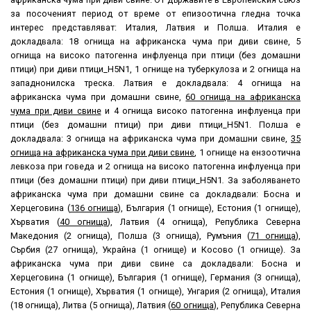
за посоченият период от време от епизоотична гледна точка
интерес представляват: Италия, Латвия и Полша. Италия е
докладвала: 18 огнища на африканска чума при диви свине, 5
огнища на високо патогенна инфлуенца при птици (без домашни
птици) при диви птици_H5N1, 1 огнище на туберкулоза и 2 огнища на
западнонилска треска. Латвия е докладвала: 4 огнища на
африканска чума при домашни свине,
60 огнища на африканска
чума при диви свине
и 4 огнища високо патогенна инфлуенца при
птици (без домашни птици) при диви птици_H5N1. Полша е
докладвала: 3 огнища на африканска чума при домашни свине,
35
огнища на африканска чума при диви свине
, 1 огнище на ензоотична
левкоза при говеда и 2 огнища на високо патогенна инфлуенца при
птици (без домашни птици) при диви птици_H5N1
.
За заболяването
африканска чума при домашни свине са докладвали: Босна и
Херцеговина (
136 огнища
), България (1 огнище), Естония (1 огнище),
Хърватия (
40 огнища
), Латвия (4 огнища), Република Северна
Македония (2 огнища), Полша (3 огнища), Румъния (
71 огнища
),
Сърбия (27 огнища), Украйна (1 огнище) и Косово (1 огнище). За
африканска чума при диви свине са докладвали: Босна и
Херцеговина (1 огнище), България (1 огнище), Германия (3 огнища),
Естония (1 огнище), Хърватия (1 огнище), Унгария (2 огнища), Италия
(18 огнища), Литва (5 огнища), Латвия (
60 огнища
), Република Северна