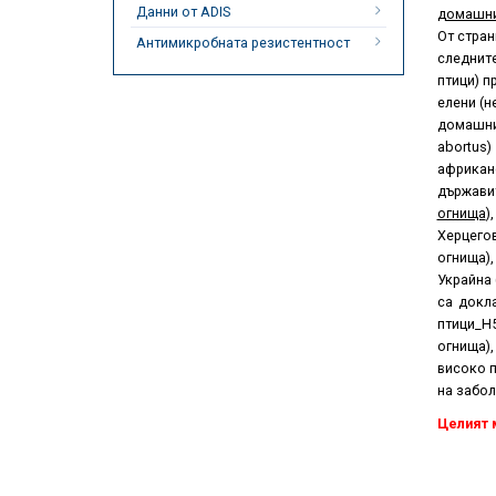
Данни от ADIS
домашни
От стран
Антимикробната резистентност
следните
птици) п
елени (н
домашни 
abortus
африканс
държавит
огнища
)
Херцегов
огнища),
Украйна 
са докл
птици_H5
огнища),
високо п
на забол
Целият 