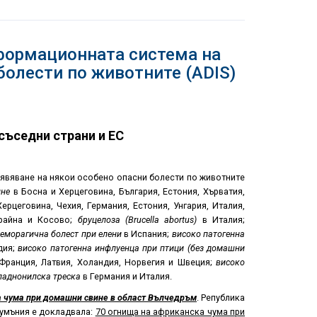
ормационната система на
болести по животните (ADIS)
съседни страни и ЕС
бявяване на някои особено опасни болести по животните
ине
в Босна и Херцеговина, България, Естония, Хърватия,
ерцеговина, Чехия, Германия, Естония, Унгария, Италия,
крайна и Косово;
бруцелоза (
Brucella abortus)
в Италия;
еморагична болест при елени
в Испания;
високо патогенна
дия;
високо патогенна инфлуенца при птици (без домашни
 Франция, Латвия, Холандия, Норвегия и Швеция;
високо
паднонилска треска
в Германия и Италия.
а чума при домашни свине в област Вълчедръм
. Република
Румъния е докладвала:
70 огнища на африканска чума при