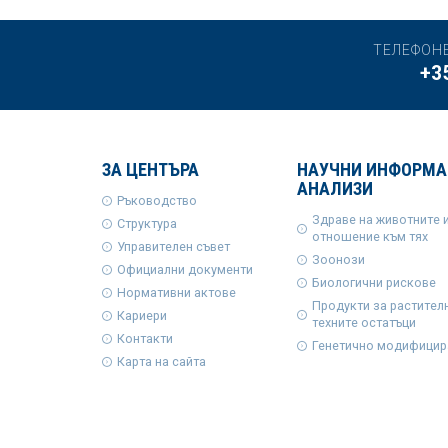
ТЕЛЕФОН
+3
ЗА ЦЕНТЪРА
НАУЧНИ ИНФОРМА
АНАЛИЗИ
Ръководство
Здраве на животните 
Структура
отношение към тях
Управителен съвет
Зоонози
Официални документи
Биологични рискове
Нормативни актове
Продукти за растител
Кариери
техните остатъци
Контакти
Генетично модифицир
Карта на сайта