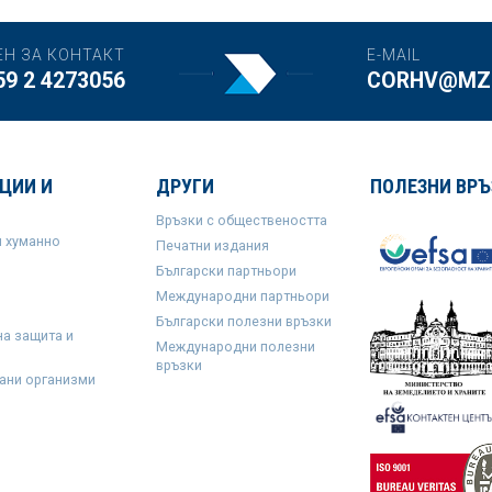
ЕН ЗА КОНТАКТ
E-MAIL
59 2 4273056
CORHV@MZH
ЦИИ И
ДРУГИ
ПОЛЕЗНИ ВРЪ
Връзки с обществеността
и хуманно
Печатни издания
Български партньори
Международни партньори
Български полезни връзки
на защита и
Международни полезни
връзки
ани организми