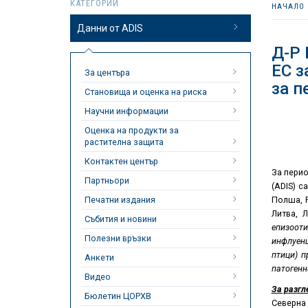
КАТЕГОРИИ
НАЧАЛО
Данни от ADIS
Д-Р
ЕС з
За центъра
за п
Становища и оценка на риска
Научни информации
Оценка на продукти за
растителна защита
Контактен център
За пери
Партньори
(ADIS) с
Печатни издания
Полша, 
Литва, 
Събития и новини
епизооти
Полезни връзки
инфлуенц
птици) п
Анкети
патогенн
Видео
За разгл
Бюлетин ЦОРХВ
Северна 