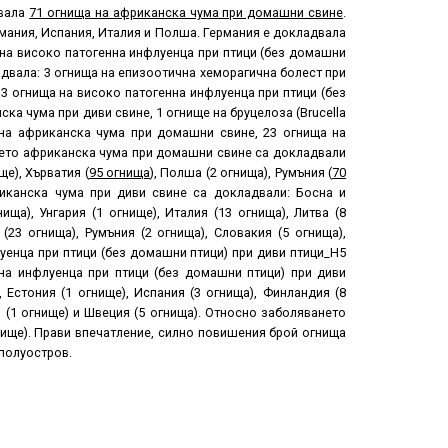
двала
71 огнища на африканска чума при домашни свине
.
рмания, Испания, Италия и Полша. Германия е докладвала
 на високо патогенна инфлуенца при птици (без домашни
адвала: 3 огнища на епизоотична хеморагична болест при
 3 огнища на високо патогенна инфлуенца при птици (без
ка чума при диви свине, 1 огнище на бруцелоза (Brucella
 на африканска чума при домашни свине, 23 огнища на
нето африканска чума при домашни свине са докладвали
ще), Хърватия (
95 огнища
), Полша (2 огнища), Румъния (
70
риканска чума при диви свине са докладвали: Босна и
ища), Унгария (1 огнище), Италия (13 огнища), Литва (8
(23 огнища), Румъния (2 огнища), Словакия (5 огнища),
луенца при птици (без домашни птици) при диви птици_H5
нна инфлуенца при птици (без домашни птици) при диви
 Естония (1 огнище), Испания (3 огнища), Финландия (8
я (1 огнище) и Швеция (5 огнища). Относно заболяването
ище). Прави впечатление, силно повишения брой огнища
полуостров.