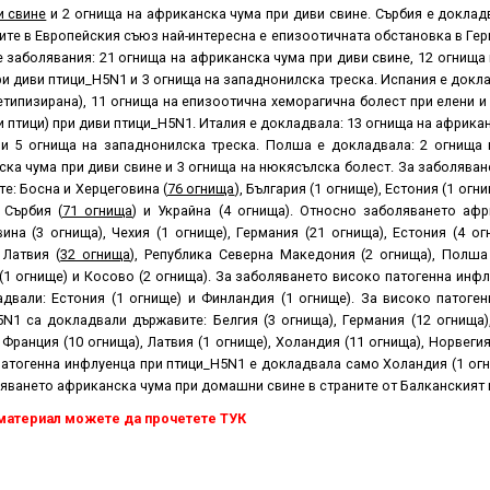
 свине
и 2 огнища на африканска чума при диви свине. Сърбия е докла
ите в Европейския съюз най-интересна е епизоотичната обстановка в Ге
 заболявания: 21 огнища на африканска чума при диви свине, 12 огнища
ри диви птици_H5N1 и 3 огнища на западнонилска треска. Испания е докл
етипизирана), 11 огнища на епизоотична хеморагична болест при елени и
птици) при диви птици_H5N1. Италия е докладвала: 13 огнища на африканс
) и 5 огнища на западнонилска треска. Полша е докладвала: 2 огнища
ка чума при диви свине и 3 огнища на нюкясълска болест. За заболява
е: Босна и Херцеговина (
76 огнища
), България (1 огнище), Естония (1 огни
, Сърбия (
71 огнища
) и Украйна (4 огнища). Относно заболяването аф
ина (3 огнища), Чехия (1 огнище), Германия (21 огнища), Естония (4 огн
 Латвия (
32 огнища
), Република Северна Македония (2 огнища), Полша 
(1 огнище) и Косово (2 огнища). За заболяването високо патогенна инф
адвали: Естония (1 огнище) и Финландия (1 огнище). За високо патоге
N1 са докладвали държавите: Белгия (3 огнища), Германия (12 огнища),
 Франция (10 огнища), Латвия (1 огнище), Холандия (11 огнища), Норвеги
атогенна инфлуенца при птици_H5N1 е докладвала само Холандия (1 огн
яването африканска чума при домашни свине в страните от Балканският 
материал можете да прочетете ТУК