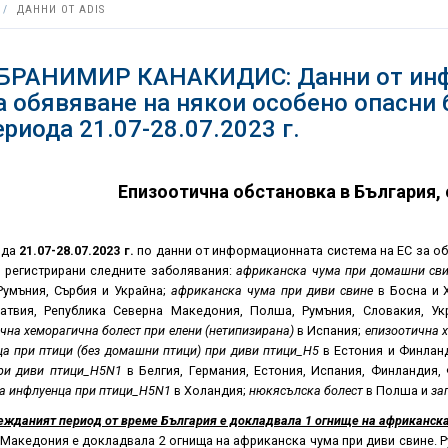
ДАННИ ОТ ADIS
 БРАНИМИР КАНАКИДИС: Данни от инф
а обявяване на някои особено опасни 
ериода 21.07-28.07.2023 г.
Епизоотична обстановка в България, 
ода
21.07
-28.07.2023
г.
по данни от информационната система на ЕС за о
а регистрирани следните заболявания:
африканска чума при домашни св
Румъния, Сърбия и Украйна;
африканска чума при диви свине
в Босна и Х
Латвия, Република Северна Македония, Полша, Румъния, Словакия, У
чна хеморагична болест при елени (нетипизирана)
в Испания;
епизоотична х
а при птици (без домашни птици) при диви птици_
H5
в Естония и Финлан
ри диви птици_
H5N1
в Белгия, Германия, Естония, Испания, Финландия,
а инфлуенца при птици_
H5N1
в Холандия;
нюкясълска болест
в Полша и
за
ежданият период от време България е докладвала 1 огнище на африканск
Македония е докладвала 2 огнища на африканска чума при диви свине. 