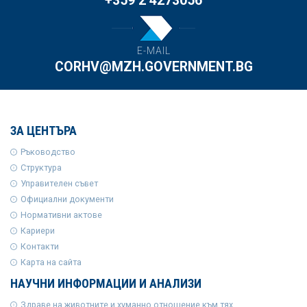
+359 2 4273056
E-MAIL
CORHV@MZH.GOVERNMENT.BG
ЗА ЦЕНТЪРА
Ръководство
Структура
Управителен съвет
Официални документи
Нормативни актове
Кариери
Контакти
Карта на сайта
НАУЧНИ ИНФОРМАЦИИ И АНАЛИЗИ
Здраве на животните и хуманно отношение към тях