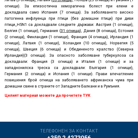
огнище). За епизоотична хеморагична болест при елени е
докладвала само Испания (7 огнища). За заболяването високо
патогенна инфлуенца при птици (без домашни птици) при диви
птици_H5N1 са докладвали следните държави: Австрия (1 огнище),
Белгия (1 огнище), Германия (
31 огнища
), Дания (8 огнища), Естония
(2 огнища), Финландия (1 огнище), Франция (4 огнища), Ирландия (1
огнище), Латвия (1 огнище), Холандия (10 огнища), Норвегия (5
огнища), Швеция (6 огнища) и Обединеното кралство (Северна
Ирландия)(3 огнища). За опасното заболяване туберкулоза са
докладвали: Франция (3 огнища) и Италия (1 огнище) и за
западнонилска треска са докладвали: България (1 огнище),
Германия (2 огнища) и Испания (1 огнище). Прави впечатление
повишения брой огнища на заболяването африканска чума при
домашни свине в страните от Западните Балкани и в Румъния.
Целият материал можете да прочетете ТУК
ТЕЛЕФОНЕН ЗА КОНТАКТ