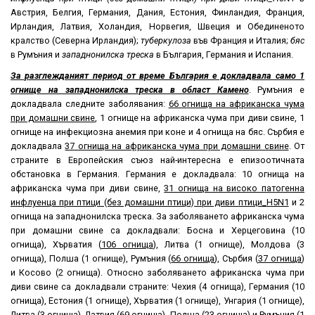
Австрия, Белгия, Германия, Дания, Естония, Финландия, Франция,
Ирландия, Латвия, Холандия, Норвегия, Швеция и Обединеното
кралство (Северна Ирландия);
туберкулоза
във Франция и Италия;
бяс
в Румъния и
западнонилска треска
в България, Германия и Испания.
За разглежданият период от време България е докладвала само 1
огнище на западнонилска треска в област Камено
. Румъния е
докладвала следните заболявания:
66 огнища на африканска чума
при домашни свине
, 1 огнище на африканска чума при диви свине, 1
огнище на инфекциозна анемия при коне и 4 огнища на бяс. Сърбия е
докладвала
37 огнища на африканска чума при домашни свине
. От
страните в Европейския съюз най-интересна е епизоотичната
обстановка в Германия. Германия е докладвала: 10 огнища на
африканска чума при диви свине,
31 огнища на високо патогенна
инфлуенца при птици (без домашни птици) при диви птици_
H5N1
и 2
огнища на западнонилска треска. За заболяването африканска чума
при домашни свине са докладвали: Босна и Херцеговина (10
огнища), Хърватия (
106 огнища
), Литва (1 огнище), Молдова (3
огнища), Полша (1 огнище), Румъния (
66 огнища
), Сърбия (
37 огнища
)
и Косово (2 огнища). Относно заболяването африканска чума при
диви свине са докладвали страните: Чехия (4 огнища), Германия (10
огнища), Естония (1 огнище), Хърватия (1 огнище), Унгария (1 огнище),
Литва (3 огнища), Латвия (
69 огнища
), Полша (23 огнища) и Румъния (1