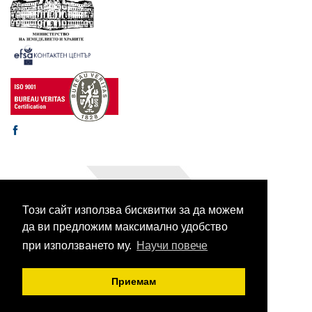
Този сайт използва бисквитки за да можем
© 2003-2026 CORHV
Всички права запазени.
да ви предложим максимално удобство
при използването му.
Научи повече
Приемам