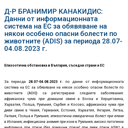
Д-Р БРАНИМИР КАНАКИДИС:
Данни от информационната
система на ЕС за обявяване на
някои особено опасни болести по
животните (ADIS) за периода 28.07-
04.08.2023 г.
Епизоотична обстановка в България
,
съседни страни и ЕС
За периода
28.07
-04.08.2023
г.
по данни от информационната
система на ЕС за обявяване на някои особено опасни болести по
животните (ADIS) са регистрирани следните заболявания:
африканска чума при домашни свине
в Босна и Херцеговина,
Хърватия, Полша, Румъния, Сърбия и Косово;
африканска чума при
диви свине
в Чехия, Германия, Естония, Хърватия, Унгария, Литва,
Латвия, Полша и Румъния;
епизоотична хеморагична болест при елени
в Испания;
инфекциозна анемия при коне
в Румъния;
високо патогенна
инфлуенца при птици (без домашни птици) при диви птици_
H5N1
в