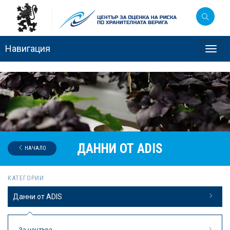
Навигация
Toggl
navig
ДАННИ ОТ ADIS
НАЧАЛО
КАТЕГОРИИ
Данни от ADIS
За центъра