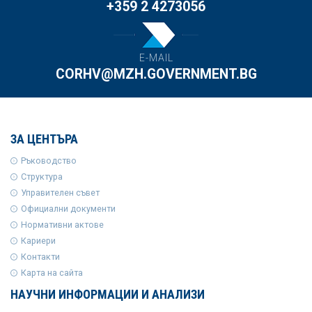
+359 2 4273056
E-MAIL
CORHV@MZH.GOVERNMENT.BG
ЗА ЦЕНТЪРА
Ръководство
Структура
Управителен съвет
Официални документи
Нормативни актове
Кариери
Контакти
Карта на сайта
НАУЧНИ ИНФОРМАЦИИ И АНАЛИЗИ