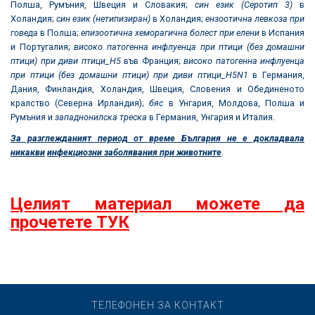
Полша, Румъния, Швеция и Словакия;
син език (Серотип 3)
в
Холандия;
син език (нетипизиран)
в Холандия;
ензоотична левкоза при
говеда
в Полша;
епизоотична хеморагична болест при елени
в Испания
и Португалия;
високо патогенна инфлуенца при птици (без домашни
птици) при диви птици_H5
във Франция;
високо патогенна инфлуенца
при птици (без домашни птици) при диви птици_H5N1
в Германия,
Дания, Финландия, Холандия, Швеция, Словения и Обединеното
кралство (Северна Ирландия);
бяс
в Унгария, Молдова, Полша и
Румъния и
западнонилска треска
в Германия, Унгария и Италия.
За разглежданият период от време България не е докладвала
никакви
инфекциозни заболявания при животните
.
Целият материал можете да
прочетете ТУК
ТЕЛЕФОНЕН ЗА КОНТАКТ