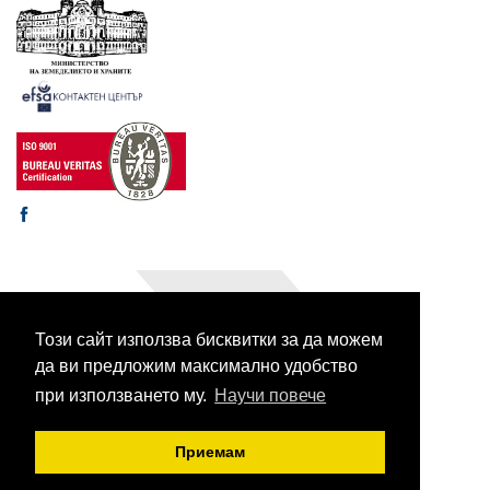
Този сайт използва бисквитки за да можем
© 2003-2026 CORHV
Всички права запазени.
да ви предложим максимално удобство
при използването му.
Научи повече
Приемам