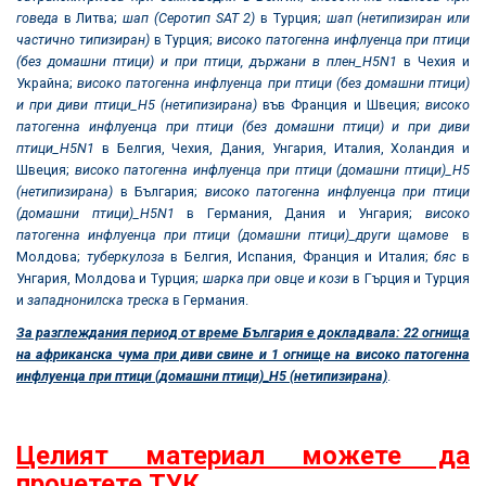
говеда
в Литва;
шап (Серотип
SAT 2)
в Турция;
шап (нетипизиран или
частично типизиран)
в Турция;
високо патогенна инфлуенца при птици
(без домашни птици) и при птици, държани в плен_
H5N1
в Чехия и
Украйна;
високо патогенна инфлуенца при птици (без домашни птици)
и при диви птици_
H5
(нетипизирана)
във Франция и Швеция;
високо
патогенна инфлуенца при птици (без домашни птици) и при диви
птици_
H5N1
в Белгия, Чехия, Дания, Унгария, Италия, Холандия и
Швеция;
високо патогенна инфлуенца при птици (домашни птици)_
H5
(нетипизирана)
в България;
високо патогенна инфлуенца при птици
(домашни птици)_
H5N1
в Германия, Дания и Унгария;
високо
патогенна инфлуенца при птици (домашни птици)_
други щамове
в
Молдова;
туберкулоза
в Белгия, Испания, Франция и Италия;
бяс
в
Унгария, Молдова и Турция;
шарка при овце и кози
в Гърция и Турция
и
западнонилска треска
в Германия.
За разглеждания период от време България е докладвала: 22 огнища
на африканска чума при диви свине и 1 огнище на високо патогенна
инфлуенца при птици (домашни птици)_H5 (нетипизирана)
.
Целият материал можете да
прочетете ТУК