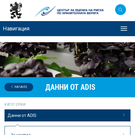
Навигация
Toggl
navig
ДАННИ ОТ ADIS
НАЧАЛО
КАТЕГОРИИ
Данни от ADIS
За центъра