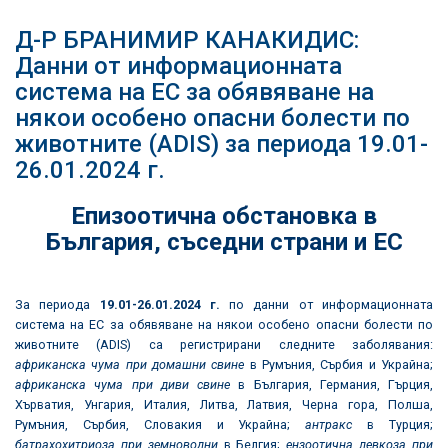
Д-Р БРАНИМИР КАНАКИДИС:
Данни от информационната
система на ЕС за обявяване на
някои особено опасни болести по
животните (ADIS) за периода 19.01-
26.01.2024 г.
Епизоотична обстановка в
България
,
съседни страни и ЕС
За периода
19.01
-26.01.2024
г.
по данни от информационната
система на ЕС за обявяване на някои особено опасни болести по
животните (ADIS) са регистрирани следните заболявания:
африканска чума при домашни свине
в Румъния, Сърбия и Украйна;
африканска чума при диви свине
в България, Германия, Гърция,
Хърватия, Унгария, Италия, Литва, Латвия, Черна гора, Полша,
Румъния, Сърбия, Словакия и Украйна;
антракс
в Турция;
батрахохитриоза при земноводни
в Белгия;
ензоотична левкоза при