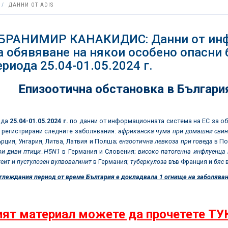
ДАННИ ОТ ADIS
 БРАНИМИР КАНАКИДИС: Данни от инф
а обявяване на някои особено опасни 
ериода 25.04-01.05.2024 г.
Епизоотична обстановка в Българи
ода
25.04
-01.05.2024
г.
по данни от информационната система на ЕС за о
а регистрирани следните заболявания:
африканска чума при домашни свин
ърция, Унгария, Литва, Латвия и Полша;
ензоотична левкоза при говеда
в П
ри диви птици_
H5N1
в Германия и Словения;
високо патогенна инфлуенца 
еит и пустулозен вулвовагинит
в Германия;
туберкулоза
във Франция и
бяс
в
глеждания период от време България е докладвала 1 огнище на заболяван
ят материал можете да прочетете ТУ