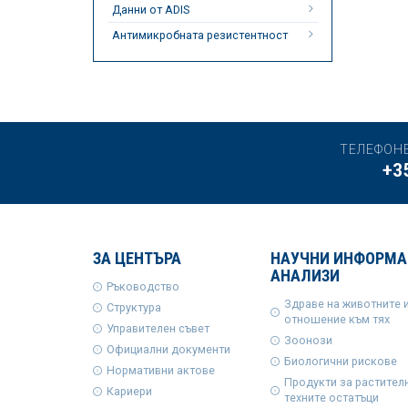
Данни от ADIS
Антимикробната резистентност
ТЕЛЕФОН
+3
ЗА ЦЕНТЪРА
НАУЧНИ ИНФОРМА
АНАЛИЗИ
Ръководство
Здраве на животните 
Структура
отношение към тях
Управителен съвет
Зоонози
Официални документи
Биологични рискове
Нормативни актове
Продукти за растител
Кариери
техните остатъци