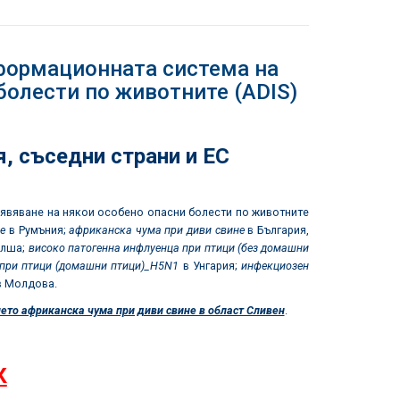
ормационната система на
болести по животните (ADIS)
я
,
съседни страни и ЕС
бявяване на някои особено опасни болести по животните
е
в Румъния;
африканска чума при диви свине
в България,
олша;
високо патогенна инфлуенца при птици (без домашни
при птици (домашни птици)_
H5N1
в Унгария;
инфекциозен
 Молдова.
ето африканска чума при диви свине в област Сливен
.
К