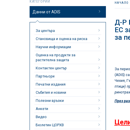
КАТЕГОРИИ
НАЧАЛО
Данни от ADIS
Д-Р
ЕС з
За центъра
за п
Становища и оценка на риска
Научни информации
Оценка на продукти за
растителна защита
Контактен център
За пери
(ADIS) с
Партньори
Чехия, Г
Печатни издания
птици) п
ринотрах
Събития и новини
Полезни връзки
През раз
Анкети
Видео
Цели
Бюлетин ЦОРХВ