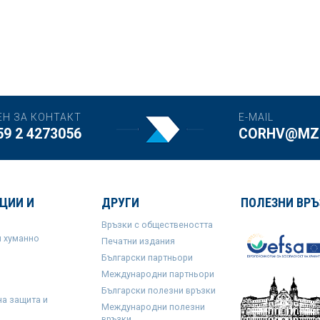
ЕН ЗА КОНТАКТ
E-MAIL
59 2 4273056
CORHV@MZH
ЦИИ И
ДРУГИ
ПОЛЕЗНИ ВРЪ
Връзки с обществеността
и хуманно
Печатни издания
Български партньори
Международни партньори
Български полезни връзки
на защита и
Международни полезни
връзки