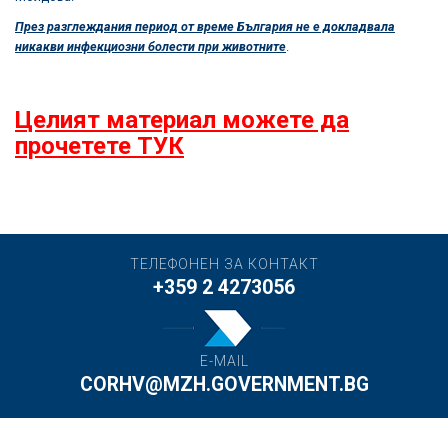
През разглеждания период от време България не е докладвала
никакви инфекциозни болести при животните
.
Целият материал можете да
прочетете ТУК
ТЕЛЕФОНЕН ЗА КОНТАКТ
+359 2 4273056
E-MAIL
CORHV@MZH.GOVERNMENT.BG