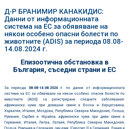
Д-Р БРАНИМИР КАНАКИДИС:
Данни от информационната
система на ЕС за обявяване на
някои особено опасни болести по
животните (ADIS) за периода 08.08-
14.08.2024 г.
Епизоотична обстановка в
България
,
съседни страни и ЕС
За периода
08.08
-14.08.2024
г.
по данни от информационната
система на ЕС за обявяване на някои особено опасни болести по
животните (ADIS) са регистрирани следните заболявания:
африканска чума при домашни свине
в Босна и Херцеговина,
Хърватия, Италия, Молдова, Република Северна Македония, Полша,
Румъния, Сърбия и Украйна;
африканска чума при диви свине
в
Германия, Италия, Литва, Латвия, Република Северна Македония,
Полша, Румъния и Словакия;
син език (Серотип 3)
в Германия, Дания и