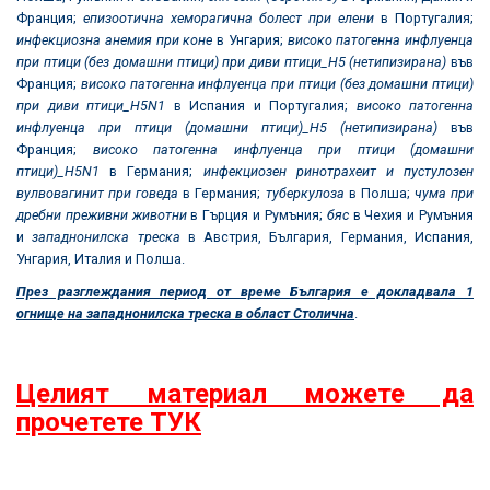
Франция;
епизоотична хеморагична болест при елени
в Португалия;
инфекциозна анемия при коне
в Унгария;
високо патогенна инфлуенца
при птици (без домашни птици) при диви птици_
H5
(нетипизирана)
във
Франция;
високо патогенна инфлуенца при птици (без домашни птици)
при диви птици_
H5N1
в Испания и Португалия;
високо патогенна
инфлуенца при птици (домашни птици)_
H5
(нетипизирана)
във
Франция;
високо патогенна инфлуенца при птици (домашни
птици)_
H5N1
в Германия;
инфекциозен ринотрахеит и пустулозен
вулвовагинит при говеда
в Германия;
туберкулоза
в Полша;
чума при
дребни преживни животни
в Гърция и Румъния;
бяс
в Чехия и Румъния
и
западнонилска треска
в Австрия, България, Германия, Испания,
Унгария, Италия и Полша.
През разглеждания период от време България е докладвала 1
огнище на западнонилска треска в област Столична
.
Целият материал можете да
прочетете ТУК