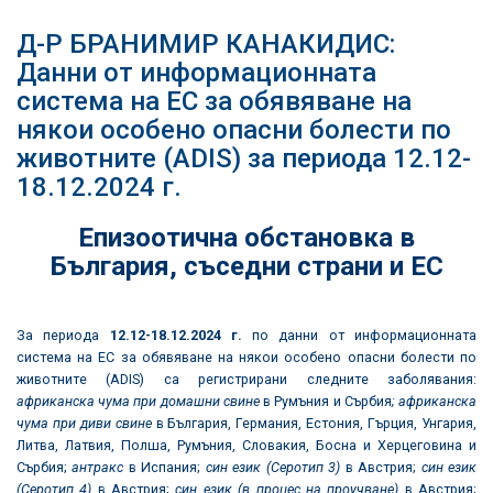
Д-Р БРАНИМИР КАНАКИДИС:
Данни от информационната
система на ЕС за обявяване на
някои особено опасни болести по
животните (ADIS) за периода 12.12-
18.12.2024 г.
Епизоотична обстановка в
България
,
съседни страни и ЕС
За периода
12.12
-18.12.2024
г.
по данни от информационната
система на ЕС за обявяване на някои особено опасни болести по
животните (ADIS) са регистрирани следните заболявания:
африканска чума при домашни свине
в Румъния и Сърбия
; африканска
чума при диви свине
в България, Германия, Естония, Гърция, Унгария,
Литва, Латвия, Полша, Румъния, Словакия, Босна и Херцеговина и
Сърбия;
антракс
в Испания;
син език (Серотип 3)
в Австрия;
син език
(Серотип 4)
в Австрия;
син език (в процес на проучване)
в Австрия;