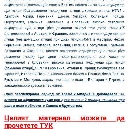
инфекциозна анемия при коне
в Белгия;
високо патогенна инфлуенца
при птици (без домашни птици) при птици, държани в плен_
H5N1
в
Австрия, Чехия, Германия, Дания, Унгария, Холандия, Полша,
Португалия, Румъния, Словакия и Словения;
високо патогенна
инфлуенца при птици (без домашни птици) при диви птици_Н5
(нетипизирана)
в Австрия и Франция;
високо патогенна инфлуенца при
птици (без домашни птици) при диви птици_
H5N1
в Австрия, Чехия,
Германия, Дания, Унгария, Холандия, Полша, Португалия, Румъния,
Словакия и Словения;
високо патогенна инфлуенца при птици (без
домашни птици) при диви птици_(нетипизирана или частично
типизирана)
в Словакия;
високо патогенна инфлуенца при птици
(домашни птици)_
H5N1
в Германия, Италия и Турция;
туберкулоза
във
Франция, Италия и Полша;
нюкясълска болест
в Полша;
бяс
в Полша,
Румъния и Молдова;
шарка при овце и кози
в България и Гърция и
западнонилска треска
в Германия.
През разглеждания период от време България е докладвала: 41
огнища на африканска чума при диви свине и 2 огнища на шарка при
овце и кози в областите Сливен и Крумовград
.
Целият материал можете да
прочетете ТУК