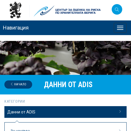
Навигация
Toggl
navig
ДАННИ ОТ ADIS
НАЧАЛО
КАТЕГОРИИ
Данни от ADIS
За центъра