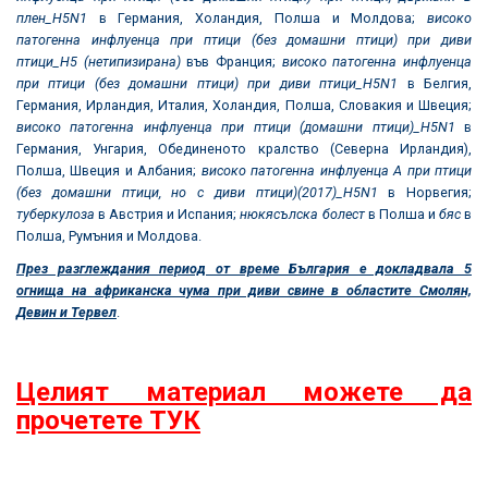
плен_
H5N1
в Германия, Холандия, Полша и Молдова;
високо
патогенна инфлуенца при птици (без домашни птици) при диви
птици_Н5 (нетипизирана)
във Франция;
високо патогенна инфлуенца
при птици (без домашни птици) при диви птици_
H5N1
в Белгия,
Германия, Ирландия, Италия, Холандия, Полша, Словакия и Швеция;
високо патогенна инфлуенца при птици (домашни птици)_
H5N1
в
Германия, Унгария, Обединеното кралство (Северна Ирландия),
Полша, Швеция и Албания;
високо патогенна инфлуенца А при птици
(без домашни птици, но с диви птици)(2017)_
H5N1
в Норвегия;
туберкулоза
в Австрия и Испания;
нюкясълска болест
в Полша и
бяс
в
Полша, Румъния и Молдова.
През разглеждания период от време България е докладвала 5
огнища на африканска чума при диви свине в областите Смолян,
Девин и Тервел
.
Целият материал можете да
прочетете ТУК