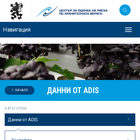
Навигация
Toggl
navig
ДАННИ ОТ ADIS
НАЧАЛО
КАТЕГОРИИ
Данни от ADIS
За центъра