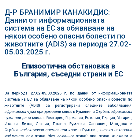
Д-Р БРАНИМИР КАНАКИДИС:
Данни от информационната
система на ЕС за обявяване на
някои особено опасни болести по
животните (ADIS) за периода 27.02-
05.03.2025 г.
Епизоотична обстановка в
България
,
съседни страни и ЕС
За периода
27.0
2-
05
.0
3
.2025
г.
по данни от информационната
система на ЕС за обявяване на някои особено опасни болести по
животните (ADIS) са регистрирани следните заболявания:
африканска чума при домашни свине
в Румъния и Сърбия;
африканска
чума при диви свине
в България, Германия, Естония, Гърция, Унгария,
Италия, Литва, Латвия, Полша, Румъния, Словакия, Молдова и
Сърбия;
инфекциозна анемия при коне
в Румъния;
високо патогенна
инфлуенца при птици (без домашни птици) при птици, държани в