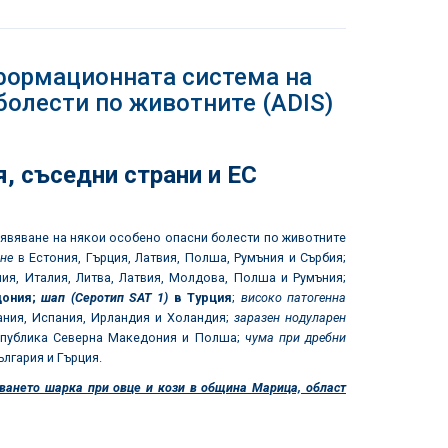
ормационната система на
болести по животните (ADIS)
я
,
съседни страни и ЕС
бявяване на някои особено опасни болести по животните
не
в Естония, Гърция, Латвия, Полша, Румъния и Сърбия;
ния, Италия, Литва, Латвия, Молдова, Полша и Румъния;
дония;
шап (Серотип
SAT 1)
в Турция
;
високо патогенна
ания, Испания, Ирландия и Холандия;
заразен нодуларен
публика Северна Македония и Полша;
чума при дребни
ългария и Гърция.
ването шарка при овце и кози в община Марица, област