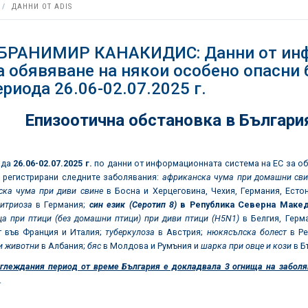
ДАННИ ОТ ADIS
 БРАНИМИР КАНАКИДИС: Данни от инф
а обявяване на някои особено опасни 
ериода 26.06-02.07.2025 г.
Епизоотична обстановка в Българи
ода
26.06
-
02
.0
7
.2025
г.
по данни от информационната система на ЕС за о
а регистрирани следните заболявания:
африканска чума при домашни сви
ска чума при диви свине
в Босна и Херцеговина, Чехия, Германия, Есто
итриоза
в Германия;
син език (Серотип 8)
в
Република Северна Маке
а при птици (без домашни птици) при диви птици (
H5N1
)
в Белгия, Герм
т
във Франция и Италия;
туберкулоза
в Австрия;
нюкясълска болест
в Ре
и животни
в Албания;
бяс
в Молдова и Румъния и
шарка при овце и кози
в Б
зглеждания период от време България е докладвала 3 огнища на заболя
.