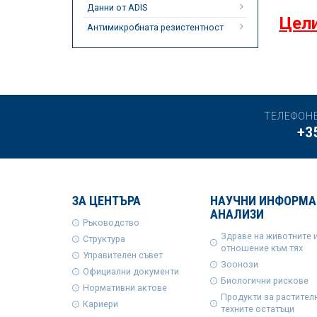
Данни от ADIS
Цели
Антимикробната резистентност
ТЕЛЕФОН
+3
ЗА ЦЕНТЪРА
НАУЧНИ ИНФОРМА
АНАЛИЗИ
Ръководство
Здраве на животните 
Структура
отношение към тях
Управителен съвет
Зоонози
Официални документи
Биологични рискове
Нормативни актове
Продукти за растител
Кариери
техните остатъци