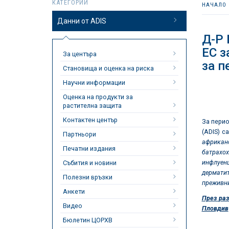
КАТЕГОРИИ
НАЧАЛО
Данни от ADIS
Д-Р
ЕС з
За центъра
за п
Становища и оценка на риска
Научни информации
Оценка на продукти за
растителна защита
Контактен център
За пери
(ADIS) с
Партньори
африкан
Печатни издания
батрахох
инфлуенц
Събития и новини
дермати
Полезни връзки
преживн
Анкети
През ра
Видео
Пловдив
Бюлетин ЦОРХВ