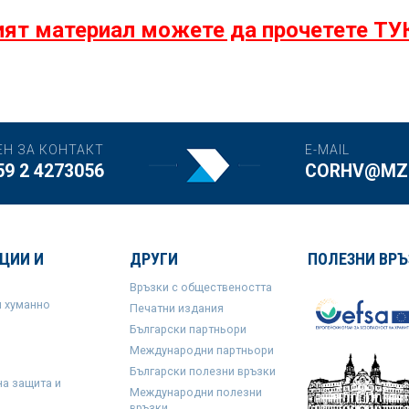
ят материал можете да прочетете ТУ
ЕН ЗА КОНТАКТ
E-MAIL
59 2 4273056
CORHV@MZH
ЦИИ И
ДРУГИ
ПОЛЕЗНИ ВРЪ
Връзки с обществеността
и хуманно
Печатни издания
Български партньори
Международни партньори
Български полезни връзки
на защита и
Международни полезни
връзки