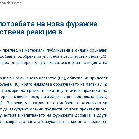
ВЪВ ФУРАЖИ
требата на нова фуражна
ствена реакция в
н преглед на материали, публикувани в онлайн социални
добавка, одобрена за употреба в Европейския съюз (ЕС).
знес оператори във фуражния сектор за позицията на
 в Обединеното кралство (UK), обявява, че тридесет
Bovaer® 10), която намалява образуването на метан (СН
)
4
е фермери да преминат към по-устойчиви практики, но
ори на млечни продукти и защитници на околната среда,
[3]. Въпреки, че продуктът е одобрен от Агенцията за
ат да закупуват млечни продукти от този производител.
участват в изпитването на фуражната добавка, а други
ж, възпрепятстваща образуването на метан от крави, се