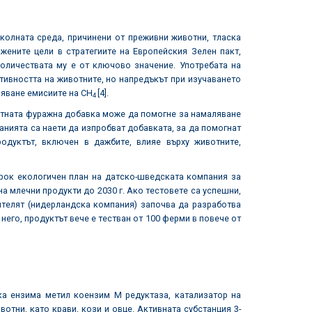
ата среда, причинени от преживни животни, тласка
жените цели в стратегиите на Европейския Зелен пакт,
количествата му е от ключово значение. Употребата на
ивността на животните, но напредъкът при изучаването
ляване емисиите на СН
[4].
4
ната фуражна добавка може да помогне за намаляване
анията са наети да изпробват добавката, за да помогнат
одуктът, включен в дажбите, влияе върху животните,
 екологичен план на датско-шведската компания за
на млечни продукти до 2030 г. Ако тестовете са успешни,
телят (нидерландска компания) започва да разработва
него, продуктът вече е тестван от 100 ферми в повече от
нзима метил коензим М редуктаза, катализатор на
отни, като крави, кози и овце. Активната субстанция 3-