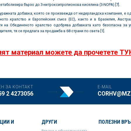
етаболизира бързо до 3-нитроксипропионова киселина (3-NOPA) [7].
та добавка, която се произвежда от нидерландска компания, е одобр
ното кралство и Европейския съюз (ЕС), както и в Бразилия, Австрал
ти на Обединеното кралство одобрява добавката като безопасна за у
ителя, тя се предлага за продажба в 68 страни по света [1].
ят материал можете да прочетете ТУ
ЕН ЗА КОНТАКТ
E-MAIL
59 2 4273056
CORHV@MZH
ЦИИ И
ДРУГИ
ПОЛЕЗНИ ВРЪ
Връзки с обществеността