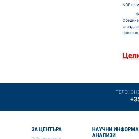
NOP се м
Фуражна
Обедине
стандар
производ
Цели
ТЕЛЕФОН
+3
ЗА ЦЕНТЪРА
НАУЧНИ ИНФОРМА
АНАЛИЗИ
Ръководство