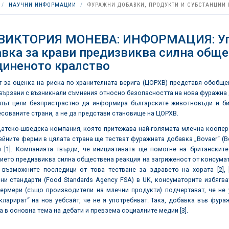
НАУЧНИ ИНФОРМАЦИИ
ФУРАЖНИ ДОБАВКИ, ПРОДУКТИ И СУБСТАНЦИИ 
 ВИКТОРИЯ МОНЕВА: ИНФОРМАЦИЯ: Упо
вка за крави предизвиква силна обще
диненото кралство
 за оценка на риска по хранителната верига (ЦОРХВ) представя обобще
вързани с възникнали съмнения относно безопасността на нова фуражна 
лът цели безпристрастно да информира българските животновъди и би
сованите страни, а не да представи становище на ЦОРХВ.
шведска компания, която притежава най-голямата млечна кооперация
нейните ферми в цялата страна ще тестват фуражната добавка „Bovaer“ (
и [1]. Компанията твърди, че инициативата ще помогне на британскит
ето предизвиква силна обществена реакция на загриженост от консумат
 възможните последици от това тестване за здравето на хората [2], 
ни стандарти (Food Standards Agency FSA) в UK, консуматорите избягв
ермери (също производители на млечни продукти) подчертават, че не 
ларират“ на нов уебсайт, че не я употребяват. Така, добавка във фура
 в основна тема на дебати и превзема социалните медии [3].