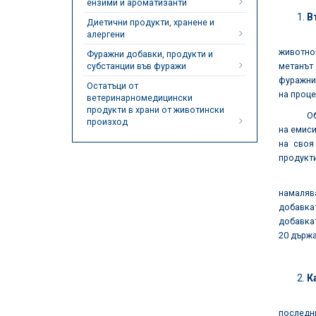
ензими и ароматизанти
В
Диетични продукти, хранене и
алергени
Нараств
животно
Фуражни добавки, продукти и
субстанции във фуражи
метанът
фуражни
Остатъци от
на проце
ветеринарномедицински
продукти в храни от животински
Обявено
произход
на емиси
на своя
продукти
Инициат
намалява
добавка
добавкат
20 държав
К
Добавка
последни