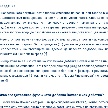
ъведение
ащата загриженост относно емисиите на парникови газове в околн
въдството към подобряване на целите си за устойчивост. Според зало
 представлява голяма част от парниковите газове и намаляването на 
 добавки в говедовъдството е свързана предимно с повишаване продукт
сите в търбуха, води до разработване на иновативни добавки с цел, нама
то проучване на ниво ферма в UK, има за цел да проучи как конкрет
ите на метан от крави. Около тридесет (30) доставчици на мляко на комп
 кооператив и на търговците на дребно да изяснят по-добре, как пр
вността им и околната среда [5].
ивата за изпитване на фуражната добавка Bovaer е част от широк
не на 30% от емисиите на въглероден диоксид (CO
) от производството 
2
та ще бъде разпространена сред повече британски фермери. Производи
а във фураж преди 15 години като част от „Проект Чиста крава“ и според 
и [6].
акво представлява фуражната добавка Bovaer и как действа?
та Bovaer съдържа 3-нитроксипропанол (3-NOP), който потиска е
я етап от метаногенезата в храносмилателната система на преживни жив