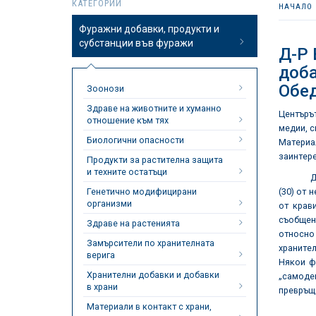
КАТЕГОРИИ
НАЧАЛО
Фуражни добавки, продукти и
субстанции във фуражи
Д-Р
доба
Обе
Зоонози
Здраве на животните и хуманно
Центърът
отношение към тях
медии, с
Биологични опасности
Материа
заинтере
Продукти за растителна защита
и техните остатъци
Датско-
Генетично модифицирани
(30) от 
организми
от крав
съобщени
Здраве на растенията
относно
Замърсители по хранителната
хранител
верига
Някои ф
Хранителни добавки и добавки
„самодек
в храни
превръща
Материали в контакт с храни,