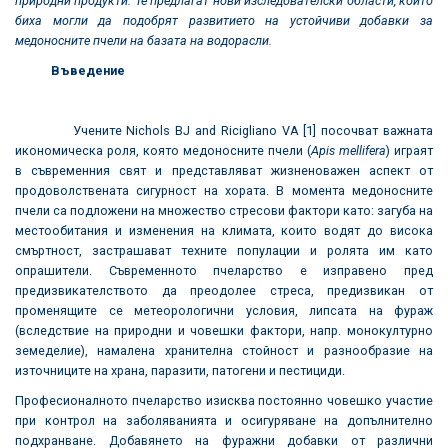
природни продукти. Те предлагат нови изследователски области, които
биха могли да подобрят развитието на устойчиви добавки за
медоносните пчели на базата на водорасли.
Въведение
Учените Nichols BJ and Ricigliano VA [1] посочват важната
икономическа роля, която медоносните пчели (
Apis mellifera
) играят
в съвременния свят и представляват жизненоважен аспект от
продоволствената сигурност на хората. В момента медоносните
пчели са подложени на множество стресови фактори като: загуба на
местообитания и изменения на климата, които водят до висока
смъртност, застрашават техните популации и ролята им като
опрашители. Съвременното пчеларство е изправено пред
предизвикателството да преодолее стреса, предизвикан от
променящите се метеорологични условия, липсата на фураж
(вследствие на природни и човешки фактори, напр. монокултурно
земеделие), намалена хранителна стойност и разнообразие на
източниците на храна, паразити, патогени и пестициди.
Професионалното пчеларство изисква постоянно човешко участие
при контрол на заболяванията и осигуряване на допълнително
подхранване. Добавянето на фуражни добавки от различни