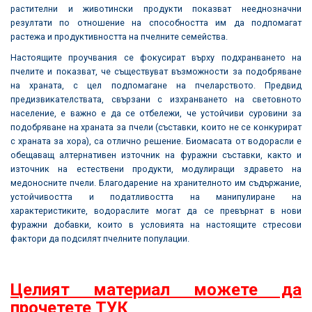
растителни и животински продукти показват нееднозначни
резултати по отношение на способността им да подпомагат
растежа и продуктивността на пчелните семейства.
Настоящите проучвания се фокусират върху подхранването на
пчелите и показват, че съществуват възможности за подобряване
на храната, с цел подпомагане на пчеларството. Предвид
предизвикателствата, свързани с изхранването на световното
население, е важно е да се отбележи, че устойчиви суровини за
подобряване на храната за пчели (съставки, които не се конкурират
с храната за хора), са отлично решение. Биомасата от водорасли е
обещаващ алтернативен източник на фуражни съставки, както и
източник на естествени продукти, модулиращи здравето на
медоносните пчели. Благодарение на хранителното им съдържание,
устойчивостта и податливостта на манипулиране на
характеристиките, водораслите могат да се превърнат в нови
фуражни добавки, които в условията на настоящите стресови
фактори да подсилят пчелните популации.
Целият материал можете да
прочетете ТУК