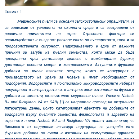
Снимка 1
Медоносните пчели са основни селскостопански опрашители. Те
са зависими от условията на околната среда и са застрашени от
различни причинители на стрес. Стресовите фактори си
взаимодействат и създават рискове както за пчеларството, така и за
продоволствената сигурност.
Недохранването е една от важните
причини за загуби на пчелни семейства, която може да бъде
преодоляна чрез допълващо хранене с комбинирани фуражи,
доставящи основни макро- и микроелементи. Актуалните фуражни
добавки за пчели изискват ресурси, които се конкурират с
производството на храна за човека и имат необходимост от
подобрения.
Водораслите и по-специално микроводораслите набират
популярност в литературата като алтернативни източници на фураж и
добавки за животни, включително медоносни пчели. Учените Nichols
BJ and Ricigliano VA от САЩ
[1]
са направили преглед на актуалните
литературни данни, които категоризират e
ф
eктите на добавките от
водорасли върху пчелните семейства, физиологията и здравето на
отделните пчели.
Nichols BJ and Ricigliano VA
правят заключение, че
биомасата от водорасли изглежда подходяща за употреба като
фуражна добавка за пчели и източник на стимулиращи здравето