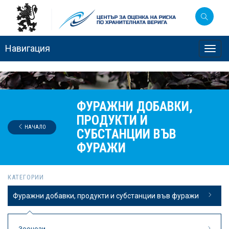
Навигация
Toggl
navig
ФУРАЖНИ ДОБАВКИ,
ПРОДУКТИ И
НАЧАЛО
СУБСТАНЦИИ ВЪВ
ФУРАЖИ
КАТЕГОРИИ
Фуражни добавки, продукти и субстанции във фуражи
Зоонози