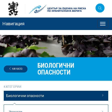
Навигация
Toggl
navig
БИОЛОГИЧНИ
НАЧАЛО
ОПАСНОСТИ
КАТЕГОРИИ
Биологични опасности
Зоонози