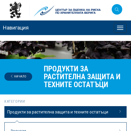
Навигация
Toggl
navig
ПРОДУКТИ ЗА
РАСТИТЕЛНА ЗАЩИТА И
НАЧАЛО
ТЕХНИТЕ ОСТАТЪЦИ
КАТЕГОРИИ
Продукти за растителна защита и техните остатъци
Зоонози