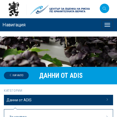
Навигация
Toggl
navig
ДАННИ ОТ ADIS
НАЧАЛО
КАТЕГОРИИ
Данни от ADIS
За центъра