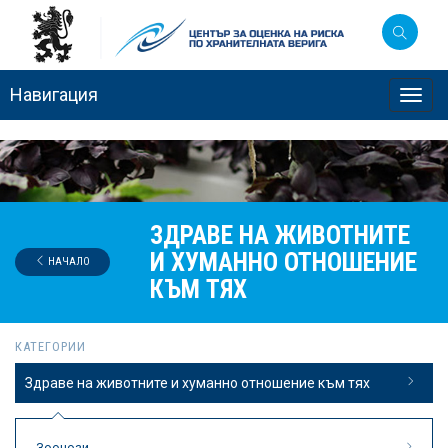
Навигация
Toggl
navig
ЗДРАВЕ НА ЖИВОТНИТЕ
И ХУМАННО ОТНОШЕНИЕ
НАЧАЛО
КЪМ ТЯХ
КАТЕГОРИИ
Здраве на животните и хуманно отношение към тях
Зоонози