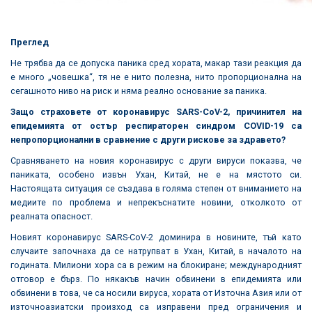
Преглед
Не трябва да се допуска паника сред хората, макар тази реакция да
е много „човешка“, тя не е нито полезна, нито пропорционална на
сегашното ниво на риск и няма реално основание за паника.
Защо страховете от коронавирус SARS-CoV-2, причинител на
епидемията от остър респираторен синдром
COVID-19 са
непропорционални в сравнение с други рискове за здравето?
Сравняването на новия коронавирус с други вируси показва, че
паниката, особено извън Ухан, Китай, не е на мястото си.
Настоящата ситуация се създава в голяма степен от вниманието на
медиите по проблема и непрекъснатите новини, отколкото от
реалната опасност.
Новият коронавирус SARS-CoV-2 доминира в новините, тъй като
случаите започнаха да се натрупват в Ухан, Китай, в началото на
годината. Милиони хора са в режим на блокиране; международният
отговор е бърз. По някакъв начин обвинени в епидемията или
обвинени в това, че са носили вируса, хората от Източна Азия или от
източноазиатски произход са изправени пред ограничения и