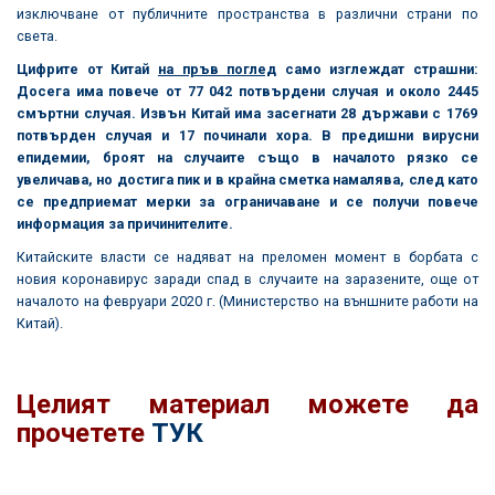
изключване от публичните пространства в различни страни по
света.
Цифрите от Китай
на пръв поглед
само изглеждат страшни:
Досега има повече от 77 042 потвърдени случая и около
2445
смъртни случая. Извън Китай има засегнати 28 държави с 1769
потвърден случая и 17 починали хора. В предишни вирусни
епидемии, броят на случаите също в началото рязко се
увеличава, но достига пик и в крайна сметка намалява, след като
се предприемат мерки за ограничаване и се получи повече
информация за причинителите.
Китайските власти се надяват на преломен момент в борбата с
новия коронавирус заради спад в случаите на заразените, още от
началото на февруари 2020 г. (Министерство на външните работи на
Китай).
Целият материал можете да
прочетете
ТУК