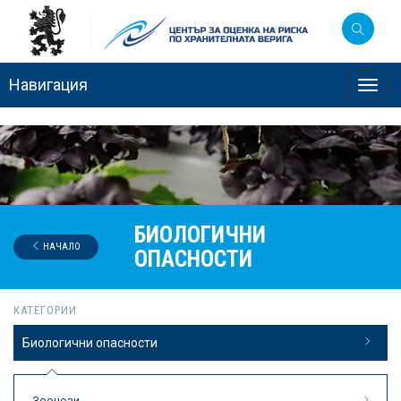
Навигация
Toggl
navig
БИОЛОГИЧНИ
НАЧАЛО
ОПАСНОСТИ
КАТЕГОРИИ
Биологични опасности
Зоонози