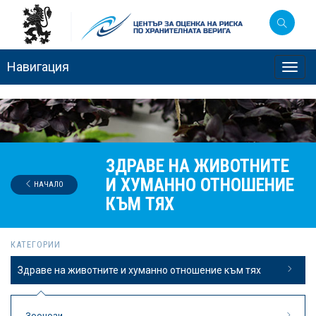
Навигация
Toggl
navig
ЗДРАВЕ НА ЖИВОТНИТЕ
И ХУМАННО ОТНОШЕНИЕ
НАЧАЛО
КЪМ ТЯХ
КАТЕГОРИИ
Здраве на животните и хуманно отношение към тях
Зоонози