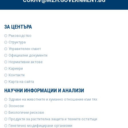
CORHV@MZH.GOVERNMENT.BG
ЗА ЦЕНТЪРА
Ръководство
Структура
Управителен съвет
Официални документи
Нормативни актове
Кариери
Контакти
Карта на сайта
НАУЧНИ ИНФОРМАЦИИ И АНАЛИЗИ
Здраве на животните и хуманно отношение към тях
Зоонози
Биологични рискове
Продукти за растителна защита и техните остатъци
Генетично модифицирани организми