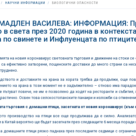
НАУЧНИ ИНФОРМАЦИИ
БИОЛОГИЧНИ ОПАСНОСТИ
 МАДЛЕН ВАСИЛЕВА: ИНФОРМАЦИЯ: Про
 в света през 2020 година в контекст
 по свинете и Инфлуенцата по птицит
ията на новия коронавирус световната търговия и движение на стоки се о
 са ефективно затворени, пощенските доставки до много страни са нес
труднено.
ството и доставките на храна за хората трябва да продължи, още пове
нието на храна в този момент не е задължително – отново има парадокс
е пътуват повече, не им е позволено да ходят на ресторанти и събития,
растично. Освен това селскостопанските панаири и изложби са отменени
ата търговия с домашни птици, засегната от новия коронавирус (към ф
ото производство на птици все още продължава да е силно. Анализато
 в Китай вероятно ще бъдат засегнати през следващите 6 месеца поради
а домашните птици рязко паднаха през последните седмици с ограничен