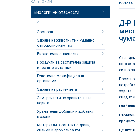
КАТЕГОРИИ
НАЧАЛО
Биологични опасности
Д-Р
месо
Зоонози
чума
Здраве на животните и хуманно
отношение към тях
Биологични опасности
С пандем
Продукти за растителна защита
по света
и техните остатъци
силно за
Генетично модифицирани
Производ
организми
потребле
Здраве на растенията
хората н
спадне д
Замърсители по хранителната
верига
Глобалн
Хранителни добавки и добавки
Първичн
в храни
продукти
Материали в контакт с храни,
ензими и ароматизанти
Цените н