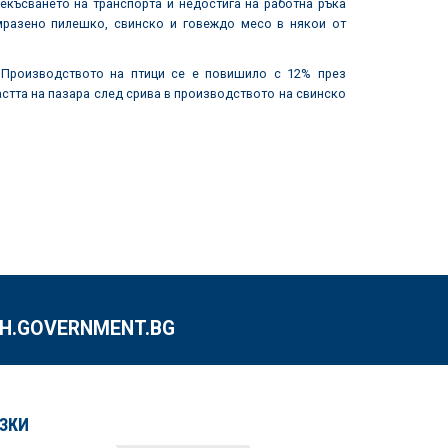
екъсването на транспорта и недостига на работна ръка
мразено пилешко, свинско и говеждо месо в някои от
 Производството на птици се е повишило с 12% през
астта на пазара след срива в производството на свинско
.GOVERNMENT.BG
ЗКИ