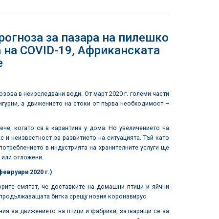
гноза за пазара на пилешко
а на COVID-19, Африканската
е
зова в неизследвани води. От март 2020 г. големи части
игурни, а движението на стоки от първа необходимост –
че, когато са в карантина у дома. Но увеличението на
 и неизвестност за развитието на ситуацията. Тъй като
 потреблението в индустрията на хранителните услуги ще
 или отложени.
евруари 2020 г.)
рите смятат, че доставките на домашни птици и яйчни
 продължаващата битка срещу новия коронавирус.
ия за движението на птици и фабрики, затварящи се за