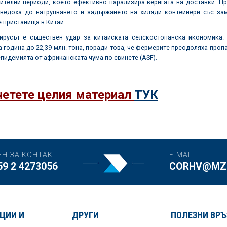
ителни периоди, което ефективно парализира веригата на доставки. Пр
ведоха до натрупването и задържането на хиляди контейнери със за
 пристанища в Китай.
ирусът е съществен удар за китайската селскостопанска икономика.
 година до 22,39 млн. тона, поради това, че фермерите преодоляха проп
пидемията от африканската чума по свинете (ASF).
етете целия материал
ТУК
ЕН ЗА КОНТАКТ
E-MAIL
59 2 4273056
CORHV@MZH
ЦИИ И
ДРУГИ
ПОЛЕЗНИ ВРЪ