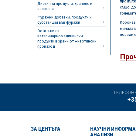
продълж
Диетични продукти, хранене и
също до
алергени
големите
Фуражни добавки, продукти и
субстанции във фуражи
Коронав
миналата
Остатъци от
поради е
ветеринарномедицински
продукти в храни от животински
произход
Проч
ТЕЛЕФОН
+3
ЗА ЦЕНТЪРА
НАУЧНИ ИНФОРМА
АНАЛИЗИ