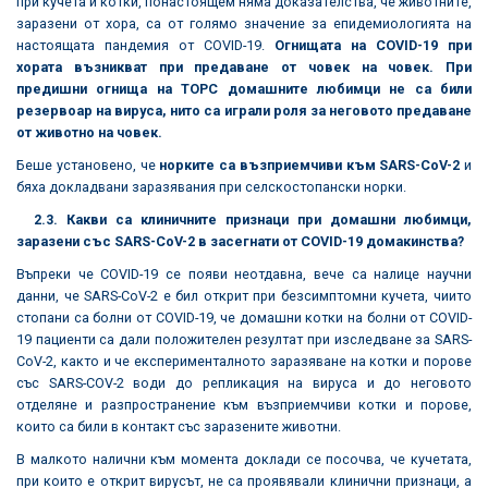
при кучета и котки, понастоящем няма доказателства, че животните,
заразени от хора, са от голямо значение за епидемиологията на
настоящата пандемия от COVID-19.
Огнищата на COVID-19 при
хората възникват при предаване от човек на човек.
При
предишни огнища на ТОРС домашните любимци не са били
резервоар на вируса, нито са играли роля за неговото предаване
от животно на човек.
Беше установено, че
норките са възприемчиви към SARS-CoV-2
и
бяха докладвани заразявания при селскостопански норки.
2.3. Какви са клиничните признаци при домашни любимци,
заразени със SARS-CoV-2 в засегнати от COVID-19 домакинства?
Въпреки че COVID-19 се появи неотдавна, вече са налице научни
данни, че SARS-CoV-2 е бил открит при безсимптомни кучета, чиито
стопани са болни от COVID-19, че домашни котки на болни от COVID-
19 пациенти са дали положителен резултат при изследване за SARS-
CoV-2, както и че експерименталното заразяване на котки и порове
със SARS-COV-2 води до репликация на вируса и до неговото
отделяне и разпространение към възприемчиви котки и порове,
които са били в контакт със заразените животни.
В малкото налични към момента доклади се посочва, че кучетата,
при които е открит вирусът, не са проявявали клинични признаци, а