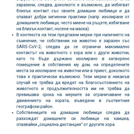
заразени, следва, доколкото е възможно, да избягват
близък контакт със своите домашни любимци и да
спазват добри хигиенни практики (напр. изолиране от
домашните любимци, често миене на ръцете, избягване
на близък контакт, носене на маска).
В контекста на тези предпазни мерки при наличието на
съмнение, че собственик на животно e заразен със
SARS-CoV-2, следва да се ограничи максимално
контактът на животното с хора или с други животни,
като то бъде държано изолирано в затворено
помещение в собствения му дом, на определените
места за изолиране на животни или в приют, доколкото
това е практически възможно. Тези мерки в никакъв
случай не трябва да вредят на благосъстоянието на
животното и продължителността им не трябва да
превишава срока на мерките за ограничаване на
движението на хората, въведени в съответния
географски район.
Собствениците на домашни любимци следва да
разхождат домашните си любимци на каишка,
спазвайки „социална дистанция“ от другите хора.