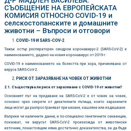
Д-Р МАДЛЕН ВАСИЛЕВА:
СЪОБЩЕНИЕ НА ЕВРОПЕЙСКАТА
КОМИСИЯ ОТНОСНО COVID-19 и
селскостопанските и домашните
животни – Въпроси и отговори
COVID-19 И SARS-COV-2
Тежък остър респираторен синдром коронавирус-2 (SARS-CoV-2) е
наименованието, дадено на новия коронавирус от 2019 г.
COVID-19 е наименованието на болестта при хора, причинявана от
вируса SARS-CoV-2.
РИСК ОТ ЗАРАЗЯВАНЕ НА ЧОВЕК ОТ ЖИВОТНИ
2.1. Съществува ли риск от заразяване с COVID-19 от животни?
Основният път на предаване на SARS-CoV-2 е от човек на човек,
основно чрез секрети от дихателните пътища, които заразените
лица могат да разпространяват при кихане, кашляне или издишване.
Въпреки че наличните данни, и по-специално генетичните секвенции,
показват, че вирусът SARS-CoV-2 произхожда от животински
източник, понастоящем няма достатъчно доказателства, за да бъде