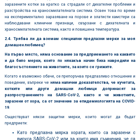
заразените котки за кратко са страдали от дихателни проблеми и
разстройства на храносмилателната система. Освен това по време
на експериментално заразяване на порове и златисти хамстери са
наблюдавани клинични признаци, свързани с дихателната и
храносмилателната система, както и повишена температура.
2.4. Трябва ли да вземам специални предпазни мерки за моя
домашен любимец?
На първо място, няма основание за предприемането на каквито
и да било мерки, които по някакъв начин биха навредили на
благосъстоянието на животните, за които се грижите.
Когато е възможно обаче, се препоръчва предпазливо отношение и
поведение, въпреки че
няма налични доказателства, че кучетата,
котките или други домашни любимци допринасят за
разпространението на SARS-CoV-2, както и че животните,
заразени от хора, са от значение за епидемиологията на COVID-
19
.
Съществуват някои защитни мерки, които могат да бъдат
предприети:
Като предпазна мярка хората, които са заразени с
вируса SARS-CoV-2 или за които има съмнения, че са