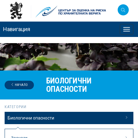
Навигация
Toggl
navig
БИОЛОГИЧНИ
НАЧАЛО
ОПАСНОСТИ
КАТЕГОРИИ
Биологични опасности
Зоонози