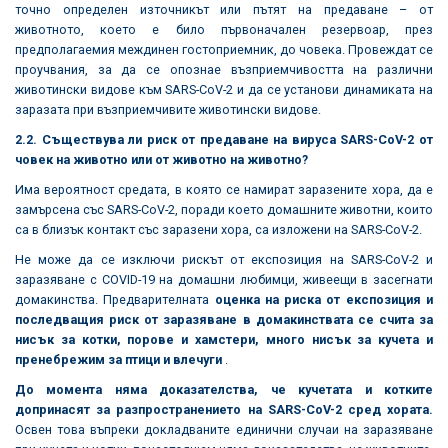
точно определен източникът или пътят на предаване – от
животното, което е било първоначален резервоар, през
предполагаемия междинен гостоприемник, до човека. Провеждат се
проучвания, за да се опознае възприемчивостта на различни
животински видове към SARS-CoV-2 и да се установи динамиката на
заразата при възприемчивите животински видове.
2.2. Съществува ли риск от предаване на вируса SARS-CoV-2 от
човек на животно или от животно на животно?
Има вероятност средата, в която се намират заразените хора, да е
замърсена със SARS-CoV-2, поради което домашните животни, които
са в близък контакт със заразени хора, са изложени на SARS-CoV-2.
Не може да се изключи рискът от експозиция на SARS-CoV-2 и
заразяване с COVID-19 на домашни любимци, живеещи в засегнати
домакинства. Предварителната
оценка на риска от експозиция и
последващия риск от заразяване в домакинствата се счита за
нисък за котки, порове и хамстери, много нисък за кучета и
пренебрежим за птици и влечуги
.
До момента няма доказателства, че кучетата и котките
допринасят за разпространението на SARS-CoV-2 сред хората.
Освен това въпреки докладваните единични случаи на заразяване