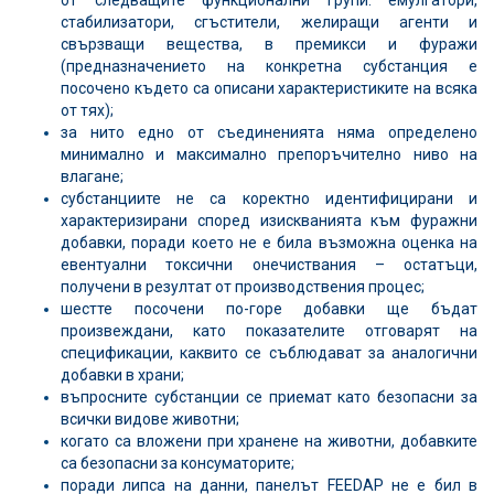
стабилизатори, сгъстители, желиращи агенти и
свързващи вещества, в премикси и фуражи
(предназначението на конкретна субстанция е
посочено където са описани характеристиките на всяка
от тях);
за нито едно от съединенията няма определено
минимално и максимално препоръчително ниво на
влагане;
субстанциите не са коректно идентифицирани и
характеризирани според изискванията към фуражни
добавки, поради което не е била възможна оценка на
евентуални токсични онечиствания – остатъци,
получени в резултат от производствения процес;
шестте посочени по-горе добавки ще бъдат
произвеждани, като показателите отговарят на
спецификации, каквито се съблюдават за аналогични
добавки в храни;
въпросните субстанции се приемат като безопасни за
всички видове животни;
когато са вложени при хранене на животни, добавките
са безопасни за консуматорите;
поради липса на данни, панелът FEEDAP не е бил в