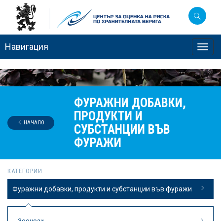
Навигация
Toggl
navig
ФУРАЖНИ ДОБАВКИ,
ПРОДУКТИ И
НАЧАЛО
СУБСТАНЦИИ ВЪВ
ФУРАЖИ
КАТЕГОРИИ
Фуражни добавки, продукти и субстанции във фуражи
Зоонози