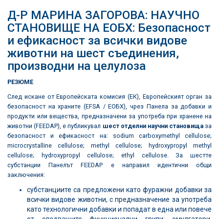
Д-Р МАРИНА ЗАГОРОВА: НАУЧНО
СТАНОВИЩЕ НА ЕОБХ: Безопасност
и ефикасност за всички видове
животни на шест съединения,
производни на целулоза
РЕЗЮМЕ
След искане от Европейската комисия (ЕК), Европейският орган за
безопасност на храните (EFSA / ЕОБХ), чрез Панела за добавки и
продукти или вещества, предназначени за употреба при хранене на
животни (FEEDAP), е публикувал
шест отделни научни становища
за
безопасност и ефикасност на: sodium carboxymethyl cellulose;
microcrystalline cellulose; methyl cellulose; hydroxypropyl methyl
cellulose; hydroxypropyl cellulose; ethyl cellulose. За шестте
субстанции Панелът FEEDAP е направил идентични общи
заключения:
субстанциите са предложени като фуражни добавки за
всички видове животни, с предназначение за употреба
като технологични добавки и попадат в една или повече
от следващите функционални групи: емулгатори,