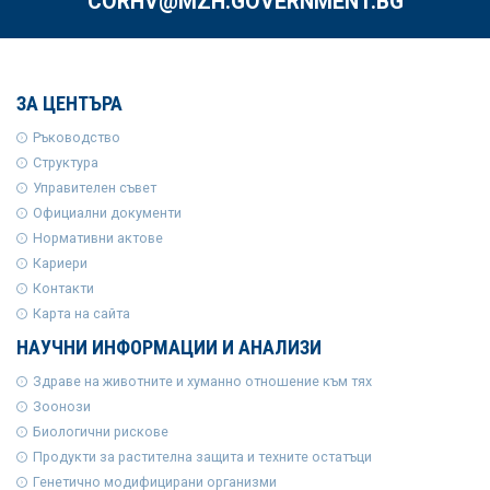
CORHV@MZH.GOVERNMENT.BG
ЗА ЦЕНТЪРА
Ръководство
Структура
Управителен съвет
Официални документи
Нормативни актове
Кариери
Контакти
Карта на сайта
НАУЧНИ ИНФОРМАЦИИ И АНАЛИЗИ
Здраве на животните и хуманно отношение към тях
Зоонози
Биологични рискове
Продукти за растителна защита и техните остатъци
Генетично модифицирани организми