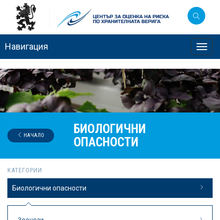
Навигация
Toggl
navig
БИОЛОГИЧНИ
НАЧАЛО
ОПАСНОСТИ
КАТЕГОРИИ
Биологични опасности
Зоонози