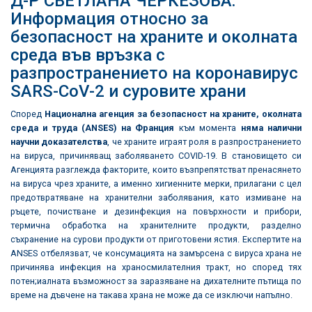
Д-Р СВЕТЛАНА ЧЕРКЕЗОВА:
Информация относно за
безопасност на храните и околната
среда във връзка с
разпространението на коронавирус
SARS-CoV-2 и суровите храни
Според
Национална агенция за безопасност на храните, околната
среда и труда (ANSES) на Франция
към момента
няма налични
научни доказателства
, че храните играят роля в разпространението
на вируса, причиняващ заболяването COVID-19. В становището си
Агенцията разглежда факторите, които възпрепятстват пренасянето
на вируса чрез храните, а именно хигиенните мерки, прилагани с цел
предотвратяване на хранителни заболявания, като измиване на
ръцете, почистване и дезинфекция на повърхности и прибори,
термична обработка на хранителните продукти, разделно
съхранение на сурови продукти от приготовени ястия. Експертите на
ANSES отбелязват, че консумацията на замърсена с вируса храна не
причинява инфекция на храносмилателния тракт, но според тях
потен;иалната възможност за заразяване на дихателните пътища по
време на дъвчене на такава храна не може да се изключи напълно.