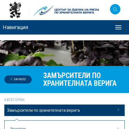
Навигация
Toggl
navig
ЗАМЪРСИТЕЛИ ПО
НАЧАЛО
ХРАНИТЕЛНАТА ВЕРИГА
КАТЕГОРИИ
Замърсители по хранителната верига
Зоонози