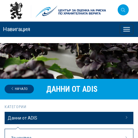
Навигация
Toggl
navig
ДАННИ ОТ ADIS
НАЧАЛО
КАТЕГОРИИ
Данни от ADIS
За центъра