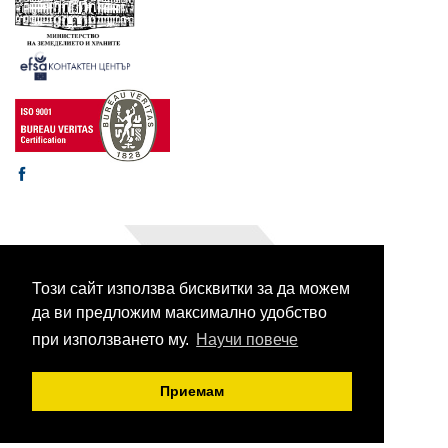
Този сайт използва бисквитки за да можем
© 2003-2026 CORHV
Всички права запазени.
да ви предложим максимално удобство
при използването му.
Научи повече
Приемам