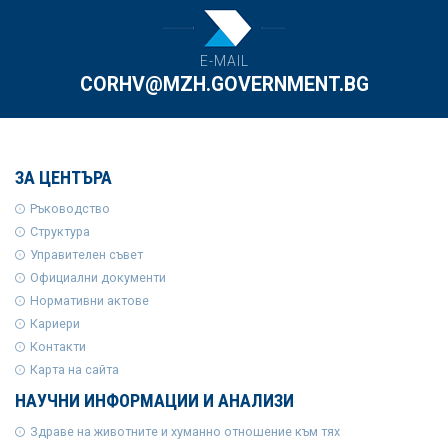
E-MAIL
CORHV@MZH.GOVERNMENT.BG
ЗА ЦЕНТЪРА
Ръководство
Структура
Управителен съвет
Официални документи
Нормативни актове
Кариери
Контакти
Карта на сайта
НАУЧНИ ИНФОРМАЦИИ И АНАЛИЗИ
Здраве на животните и хуманно отношение към тях