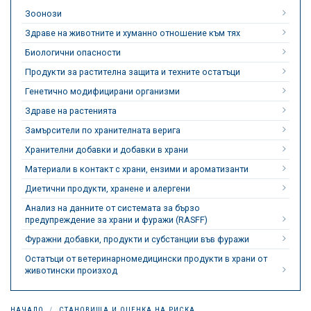
Зоонози
Здраве на животните и хуманно отношение към тях
Биологични опасности
Продукти за растителна защита и техните остатъци
Генетично модифицирани организми
Здраве на растенията
Замърсители по хранителната верига
Хранителни добавки и добавки в храни
Материали в контакт с храни, ензими и ароматизанти
Диетични продукти, хранене и алергени
Анализ на данните от системата за бързо
предупреждение за храни и фуражи (RASFF)
Фуражни добавки, продукти и субстанции във фуражи
Остатъци от ветеринарномедицински продукти в храни от
животински произход
НАЧАЛО
СТАНОВИЩА И ОЦЕНКА НА РИСКА