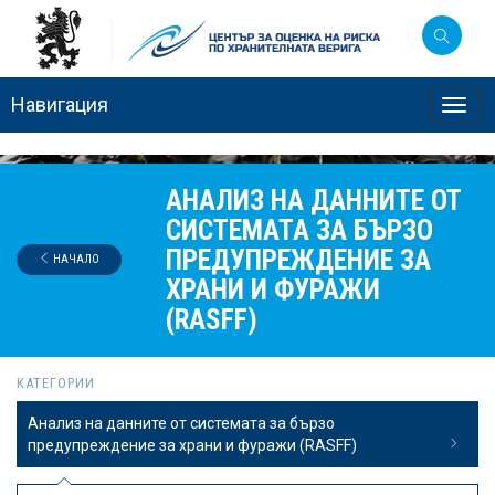
Навигация
Toggl
navig
АНАЛИЗ НА ДАННИТЕ ОТ
СИСТЕМАТА ЗА БЪРЗО
ПРЕДУПРЕЖДЕНИЕ ЗА
НАЧАЛО
ХРАНИ И ФУРАЖИ
(RASFF)
КАТЕГОРИИ
Анализ на данните от системата за бързо
предупреждение за храни и фуражи (RASFF)