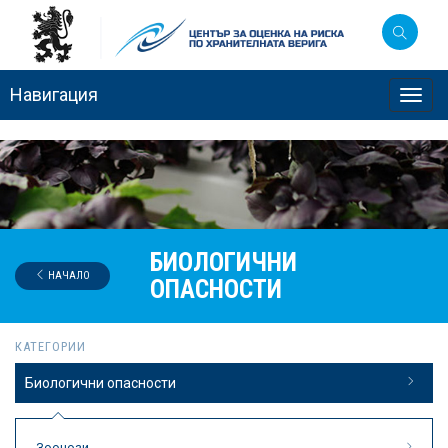
Навигация
Toggl
navig
БИОЛОГИЧНИ
НАЧАЛО
ОПАСНОСТИ
КАТЕГОРИИ
Биологични опасности
Зоонози