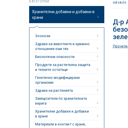
КАТЕГОРИИ
НАЧАЛО
Хранителни добавки и добавки в
храни
Д-р 
безо
зеле
Зоонози
Здраве на животните и хуманно
Прочети
отношение към тях
Биологични опасности
Продукти за растителна защита
и техните остатъци
Генетично модифицирани
организми
Здраве на растенията
Замърсители по хранителната
верига
Хранителни добавки и добавки
в храни
Материали в контакт с храни,