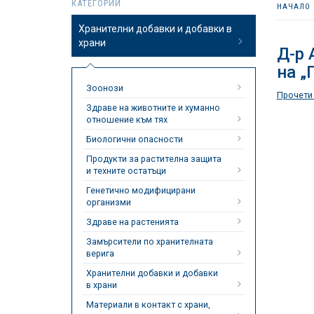
КАТЕГОРИИ
НАЧАЛО
Хранителни добавки и добавки в
храни
Д-р 
на „
Зоонози
Прочети
Здраве на животните и хуманно
отношение към тях
Биологични опасности
Продукти за растителна защита
и техните остатъци
Генетично модифицирани
организми
Здраве на растенията
Замърсители по хранителната
верига
Хранителни добавки и добавки
в храни
Материали в контакт с храни,