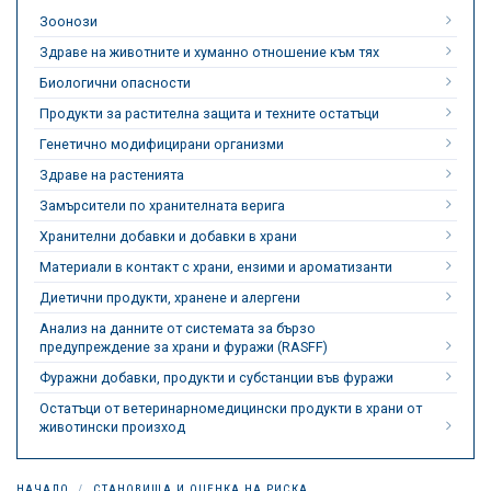
Зоонози
Здраве на животните и хуманно отношение към тях
Биологични опасности
Продукти за растителна защита и техните остатъци
Генетично модифицирани организми
Здраве на растенията
Замърсители по хранителната верига
Хранителни добавки и добавки в храни
Материали в контакт с храни, ензими и ароматизанти
Диетични продукти, хранене и алергени
Анализ на данните от системата за бързо
предупреждение за храни и фуражи (RASFF)
Фуражни добавки, продукти и субстанции във фуражи
Остатъци от ветеринарномедицински продукти в храни от
животински произход
НАЧАЛО
СТАНОВИЩА И ОЦЕНКА НА РИСКА