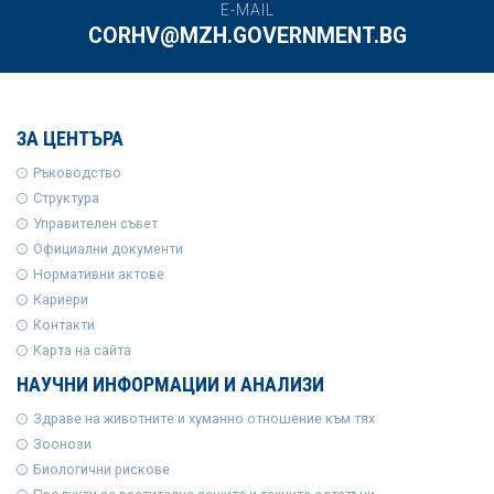
E-MAIL
CORHV@MZH.GOVERNMENT.BG
ЗА ЦЕНТЪРА
Ръководство
Структура
Управителен съвет
Официални документи
Нормативни актове
Кариери
Контакти
Карта на сайта
НАУЧНИ ИНФОРМАЦИИ И АНАЛИЗИ
Здраве на животните и хуманно отношение към тях
Зоонози
Биологични рискове