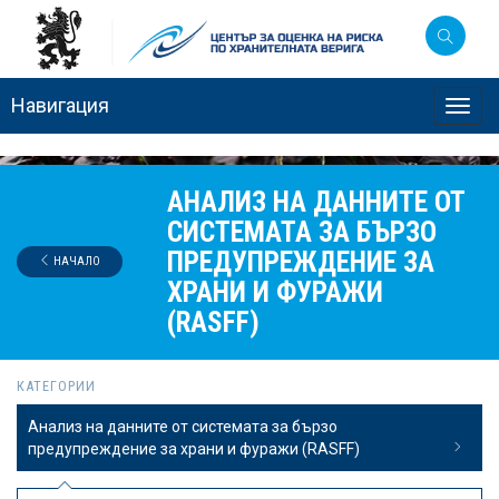
Навигация
Toggl
navig
АНАЛИЗ НА ДАННИТЕ ОТ
СИСТЕМАТА ЗА БЪРЗО
ПРЕДУПРЕЖДЕНИЕ ЗА
НАЧАЛО
ХРАНИ И ФУРАЖИ
(RASFF)
КАТЕГОРИИ
Анализ на данните от системата за бързо
предупреждение за храни и фуражи (RASFF)