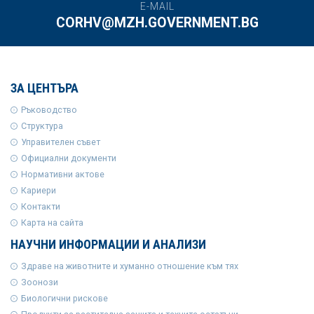
E-MAIL
CORHV@MZH.GOVERNMENT.BG
ЗА ЦЕНТЪРА
Ръководство
Структура
Управителен съвет
Официални документи
Нормативни актове
Кариери
Контакти
Карта на сайта
НАУЧНИ ИНФОРМАЦИИ И АНАЛИЗИ
Здраве на животните и хуманно отношение към тях
Зоонози
Биологични рискове