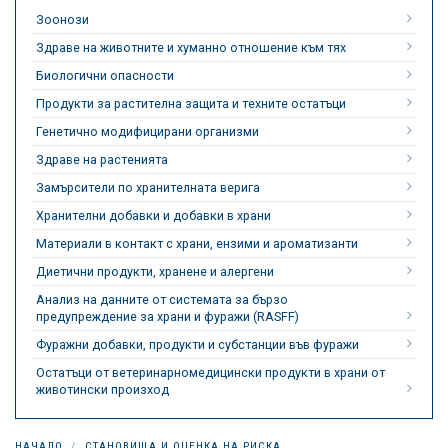
Зоонози
Здраве на животните и хуманно отношение към тях
Биологични опасности
Продукти за растителна защита и техните остатъци
Генетично модифицирани организми
Здраве на растенията
Замърсители по хранителната верига
Хранителни добавки и добавки в храни
Материали в контакт с храни, ензими и ароматизанти
Диетични продукти, хранене и алергени
Анализ на данните от системата за бързо
предупреждение за храни и фуражи (RASFF)
Фуражни добавки, продукти и субстанции във фуражи
Остатъци от ветеринарномедицински продукти в храни от
животински произход
НАЧАЛО
СТАНОВИЩА И ОЦЕНКА НА РИСКА