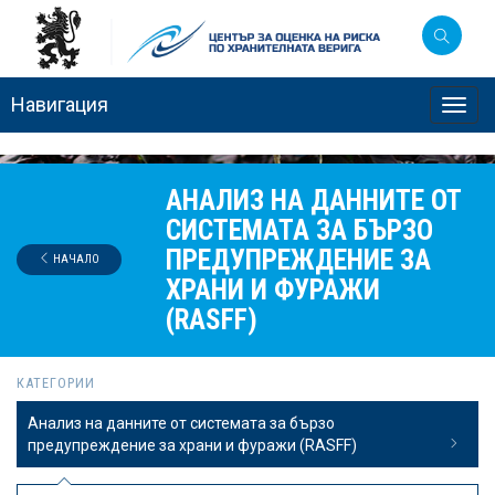
Навигация
Toggl
navig
АНАЛИЗ НА ДАННИТЕ ОТ
СИСТЕМАТА ЗА БЪРЗО
ПРЕДУПРЕЖДЕНИЕ ЗА
НАЧАЛО
ХРАНИ И ФУРАЖИ
(RASFF)
КАТЕГОРИИ
Анализ на данните от системата за бързо
предупреждение за храни и фуражи (RASFF)