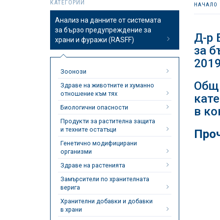
КАТЕГОРИИ
НАЧАЛО
Анализ на данните от системата
за бързо предупреждение за
Д-р 
храни и фуражи (RASFF)
за б
2019
Зоонози
Общ
Здраве на животните и хуманно
отношение към тях
кате
Биологични опасности
в ко
Продукти за растителна защита
и техните остатъци
Проч
Генетично модифицирани
организми
Здраве на растенията
Замърсители по хранителната
верига
Хранителни добавки и добавки
в храни