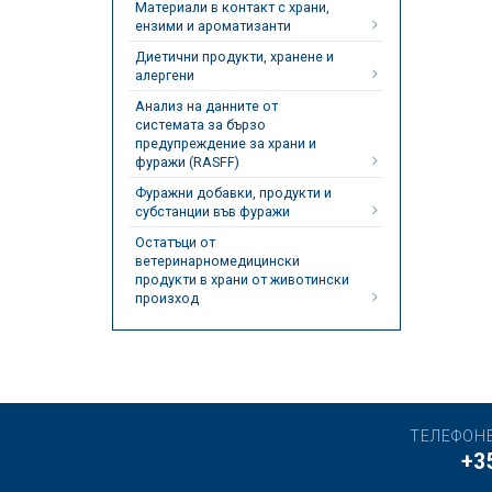
Материали в контакт с храни,
ензими и ароматизанти
Диетични продукти, хранене и
алергени
Анализ на данните от
системата за бързо
предупреждение за храни и
фуражи (RASFF)
Фуражни добавки, продукти и
субстанции във фуражи
Остатъци от
ветеринарномедицински
продукти в храни от животински
произход
ТЕЛЕФОН
+3