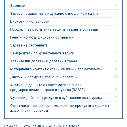
Зоонози
Здраве на животните и хуманно отношение към тях
Биологични опасности
Продукти за растителна защита и техните остатъци
Генетично модифицирани организми
Здраве на растенията
Замърсители по хранителната верига
Хранителни добавки и добавки в храни
Материали в контакт с храни, ензими и ароматизанти
Диетични продукти, хранене и алергени
Анализ на данните от системата за бързо
предупреждение за храни и фуражи (RASFF)
Фуражни добавки, продукти и субстанции във фуражи
Остатъци от ветеринарномедицински продукти в храни от
животински произход
НАЧАЛО
СТАНОВИЩА И ОЦЕНКА НА РИСКА