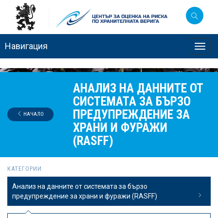
Навигация
Toggl
navig
АНАЛИЗ НА ДАННИТЕ ОТ
СИСТЕМАТА ЗА БЪРЗО
ПРЕДУПРЕЖДЕНИЕ ЗА
НАЧАЛО
ХРАНИ И ФУРАЖИ
(RASFF)
КАТЕГОРИИ
Анализ на данните от системата за бързо
предупреждение за храни и фуражи (RASFF)