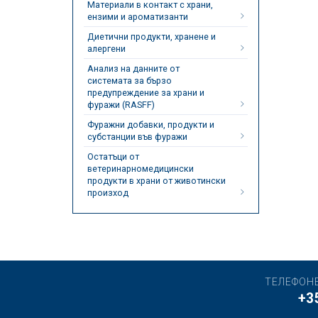
Материали в контакт с храни,
ензими и ароматизанти
Диетични продукти, хранене и
алергени
Анализ на данните от
системата за бързо
предупреждение за храни и
фуражи (RASFF)
Фуражни добавки, продукти и
субстанции във фуражи
Остатъци от
ветеринарномедицински
продукти в храни от животински
произход
ТЕЛЕФОН
+3