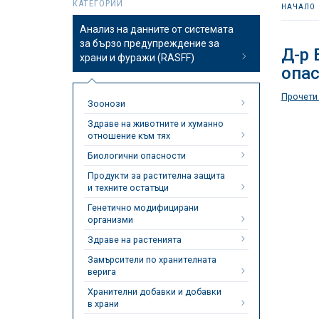
КАТЕГОРИИ
НАЧАЛО
Анализ на данните от системата
за бързо предупреждение за
Д-р
храни и фуражи (RASFF)
опас
Прочети
Зоонози
Здраве на животните и хуманно
отношение към тях
Биологични опасности
Продукти за растителна защита
и техните остатъци
Генетично модифицирани
организми
Здраве на растенията
Замърсители по хранителната
верига
Хранителни добавки и добавки
в храни