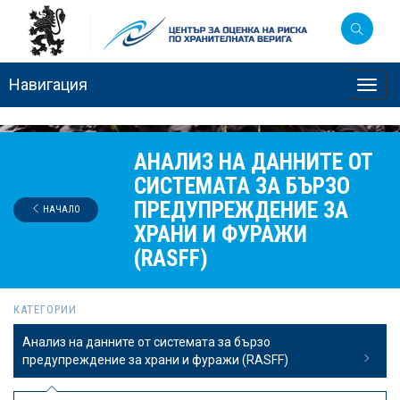
Навигация
Toggl
navig
АНАЛИЗ НА ДАННИТЕ ОТ
СИСТЕМАТА ЗА БЪРЗО
ПРЕДУПРЕЖДЕНИЕ ЗА
НАЧАЛО
ХРАНИ И ФУРАЖИ
(RASFF)
КАТЕГОРИИ
Анализ на данните от системата за бързо
предупреждение за храни и фуражи (RASFF)