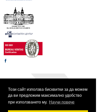
Този сайт използва бисквитки за да можем
© 2003-2026 CORHV
Всички права запазени.
да ви предложим максимално удобство
при използването му.
Научи повече