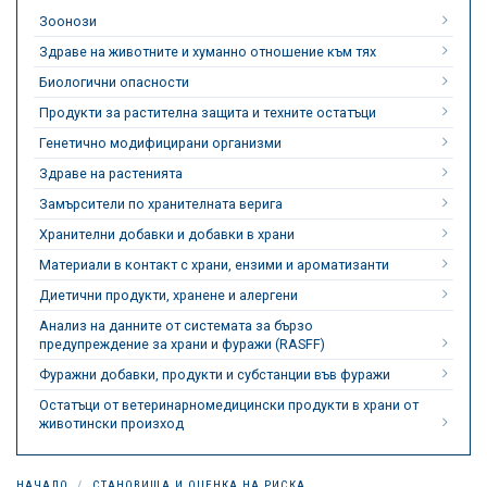
Зоонози
Здраве на животните и хуманно отношение към тях
Биологични опасности
Продукти за растителна защита и техните остатъци
Генетично модифицирани организми
Здраве на растенията
Замърсители по хранителната верига
Хранителни добавки и добавки в храни
Материали в контакт с храни, ензими и ароматизанти
Диетични продукти, хранене и алергени
Анализ на данните от системата за бързо
предупреждение за храни и фуражи (RASFF)
Фуражни добавки, продукти и субстанции във фуражи
Остатъци от ветеринарномедицински продукти в храни от
животински произход
НАЧАЛО
СТАНОВИЩА И ОЦЕНКА НА РИСКА