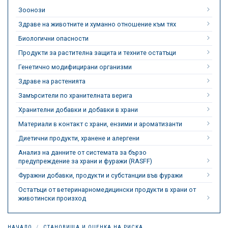
Зоонози
Здраве на животните и хуманно отношение към тях
Биологични опасности
Продукти за растителна защита и техните остатъци
Генетично модифицирани организми
Здраве на растенията
Замърсители по хранителната верига
Хранителни добавки и добавки в храни
Материали в контакт с храни, ензими и ароматизанти
Диетични продукти, хранене и алергени
Анализ на данните от системата за бързо
предупреждение за храни и фуражи (RASFF)
Фуражни добавки, продукти и субстанции във фуражи
Остатъци от ветеринарномедицински продукти в храни от
животински произход
НАЧАЛО
СТАНОВИЩА И ОЦЕНКА НА РИСКА