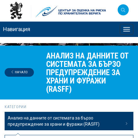
Навигация
Toggl
navig
АНАЛИЗ НА ДАННИТЕ ОТ
СИСТЕМАТА ЗА БЪРЗО
ПРЕДУПРЕЖДЕНИЕ ЗА
НАЧАЛО
ХРАНИ И ФУРАЖИ
(RASFF)
КАТЕГОРИИ
Анализ на данните от системата за бързо
предупреждение за храни и фуражи (RASFF)