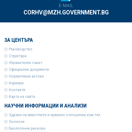
E-MAIL
CORHV@MZH.GOVERNMENT.BG
ЗА ЦЕНТЪРА
Ръководство
Структура
Управителен съвет
Официални документи
Нормативни актове
Кариери
Контакти
Карта на сайта
НАУЧНИ ИНФОРМАЦИИ И АНАЛИЗИ
Здраве на животните и хуманно отношение към тях
Зоонози
Биологични рискове