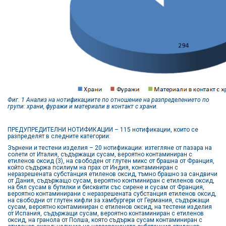
Фиг. 1 Анализ на нотификациите по отношение на разпределението по
групи: храни, фуражи и материали в контакт с храни.
ПРЕДУПРЕДИТЕЛНИ НОТИФИКАЦИИ – 115 нотификации, които се
разпределят в следните категории:
Зърнени и тестени изделия – 20 нотификации: изтегляне от пазара на
солети от Италия, съдържащи сусам, вероятно контаминиран с
етиленов оксид (3), на свободен от глутен микс от брашна от Франция,
който съдържа псилиум на прах от Индия, контаминиран с
неразрешената субстанция етиленов оксид, тъмно брашно за сандвичи
от Дания, съдържащо сусам, вероятно контминиран с етиленов оксид,
на бял сусам в бутилки и бисквити със сирене и сусам от Франция,
вероятно контаминирани с неразрешената субстанция етиленов оксид,
на свободни от глутен кифли за хамбургери от Германия, съдържащи
сусам, вероятно контаминиран с етиленов оксид, на тестени изделия
от Испания, съдържащи сусам, вероятно контаминиран с етиленов
оксид, на гранола от Полша, която съдържа сусам контаминиран с