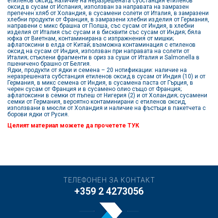
етиленов оксид; наличие на неразрешената субстанция етиленов
оксид в сусам от Испания, използван за направата на замразен
препечен хляб от Холандия, в сусамени солети от Италия, в замразени
хлебни продукти от Франция, в замразени хлебни изделия от Германия,
направени с микс брашна от Полша, със сусам от Индия, в хлебни
изделия от Италия със сусам и в бисквити със сусам от Индия; бяла
юфка от Виетнам, контаминирана с изпражнения от мишки;
афлатоксини в елда от Китай; възможна контаминация с етиленов
оксид на сусам от Индия, използван при направата на солети от
Италия; стъклени фрагменти в ориз за суши от Италия и Salmonella в
пшеничено брашно от Белгия.
Ядки, продукти от ядки и семена – 20 нотификации: наличие на
неразрешената субстанция етиленов оксид в сусам от Индия (10) и от
Германия, в микс семена от Индия, в сусамена паста от Гърция, в
черен сусам от Франция и в сусамено олио също от Франция;
афлатоксини в семки от пъпеш от Нигерия (2) и от Холандия; сусамени
семки от Германия, вероятно контаминирани с етиленов оксид,
използвани в мюсли от Холандия и наличие на фъстъци в пакетчета с
борови ядки от Русия.
Целият материал можете да прочетете
ТУК
ТЕЛЕФОНЕН ЗА КОНТАКТ
+359 2 4273056