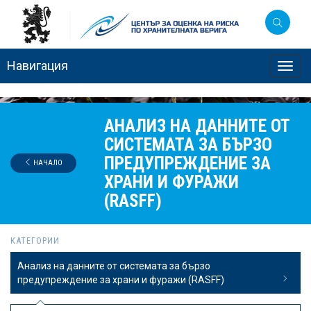
Навигация
Toggl
navig
АНАЛИЗ НА ДАННИТЕ ОТ
СИСТЕМАТА ЗА БЪРЗО
ПРЕДУПРЕЖДЕНИЕ ЗА
НАЧАЛО
ХРАНИ И ФУРАЖИ
(RASFF)
КАТЕГОРИИ
Анализ на данните от системата за бързо
предупреждение за храни и фуражи (RASFF)