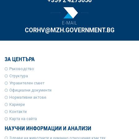
+359 2 4273056
E-MAIL
CORHV@MZH.GOVERNMENT.BG
ЗА ЦЕНТЪРА
Ръководство
Структура
Управителен съвет
Официални документи
Нормативни актове
Кариери
Контакти
Карта на сайта
НАУЧНИ ИНФОРМАЦИИ И АНАЛИЗИ
Здраве на животните и хуманно отношение към тях