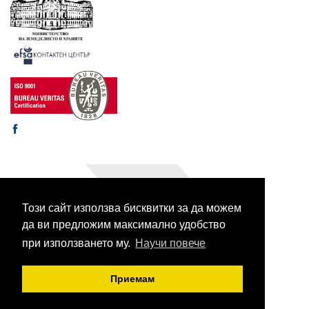
Този сайт използва бисквитки за да можем
© 2003-2026 CORHV
Всички права запазени.
да ви предложим максимално удобство
при използването му.
Научи повече
Приемам