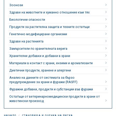
Зоонози
Здраве на животните и хуманно отношение към тях
Биологични опасности
Продукти за растителна защита и техните остатъци
Генетично модифицирани организми
Здраве на растенията
Замърсители по хранителната верига
Хранителни добавки и добавки в храни
Материали в контакт с храни, ензими и ароматизанти
Диетични продукти, хранене и алергени
Анализ на данните от системата за бързо
предупреждение за храни и фуражи (RASFF)
Фуражни добавки, продукти и субстанции във фуражи
Остатъци от ветеринарномедицински продукти в храни от
животински произход
НАЧАЛО
СТАНОВИЩА И ОЦЕНКА НА РИСКА