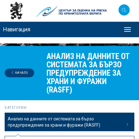
Навигация
Toggl
navig
АНАЛИЗ НА ДАННИТЕ ОТ
СИСТЕМАТА ЗА БЪРЗО
ПРЕДУПРЕЖДЕНИЕ ЗА
НАЧАЛО
ХРАНИ И ФУРАЖИ
(RASFF)
КАТЕГОРИИ
Анализ на данните от системата за бързо
предупреждение за храни и фуражи (RASFF)