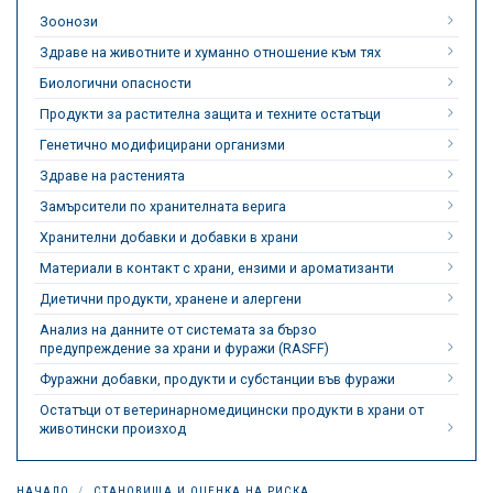
Зоонози
Здраве на животните и хуманно отношение към тях
Биологични опасности
Продукти за растителна защита и техните остатъци
Генетично модифицирани организми
Здраве на растенията
Замърсители по хранителната верига
Хранителни добавки и добавки в храни
Материали в контакт с храни, ензими и ароматизанти
Диетични продукти, хранене и алергени
Анализ на данните от системата за бързо
предупреждение за храни и фуражи (RASFF)
Фуражни добавки, продукти и субстанции във фуражи
Остатъци от ветеринарномедицински продукти в храни от
животински произход
НАЧАЛО
СТАНОВИЩА И ОЦЕНКА НА РИСКА