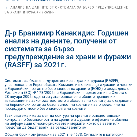
АНАЛИЗ НА ДАННИТЕ ОТ СИСТЕМАТА ЗА БЪРЗО ПРЕДУПРЕЖДЕНИЕ
ЗА ХРАНИ И ФУРАЖИ (RASFF)
Д-р Бранимир Канакидис: Годишен
анализ на данните, получени от
системата за бързо
предупреждение за храни и фуражи
(RASFF) за 2021г.
Системата за бързо предупреждение за храни и фуражи (RASFF),
управлявана от Европейската Комисия и включваща държавите-членки
и Европейския орган по безопасност на храните (ЕОБХ) е създадена с
Регламент (ЕО) № 178/2002 на Европейския парламент и на Съвета от
28 януари 2002 година за установяване на общите принципи и
изисквания на законодателството в областта на храните, за създаване
на Европейски орган за безопасност на храните и за определяне на
процедури относно безопасността на храните.
Тази система има за цел да осигури на органите осъществяващи
контрола по безопасността на храните и фуражите ефективна обмяна
на информация относно рисковете и мерките, които са взети или
предстои да бъдат взети, за овладяването им.
Общият брой нотификации за 2021 г. е 4673. Сигналите в категория